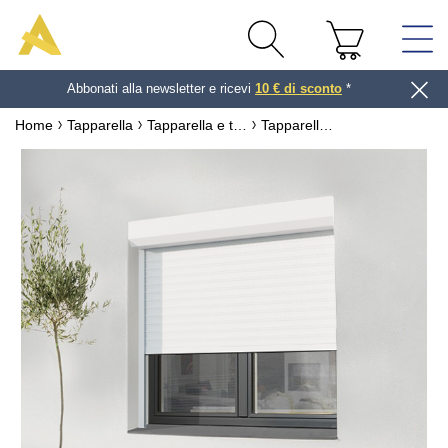
Abbonati alla newsletter e ricevi
10 € di sconto
*
Home
Tapparella
Tapparella e telo di stecche personalizzate
Tapparella con Cassonetto Esterno su Misura
Trova la foto perfetta per il tuo
progetto