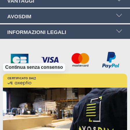
VANTAGGI
AVOSDIM
INFORMAZIONI LEGALI
Continua senza consenso
CERTIFICATO DA
certificato
da
Axeptio
-
Scopri
di
più
su
Axeptio