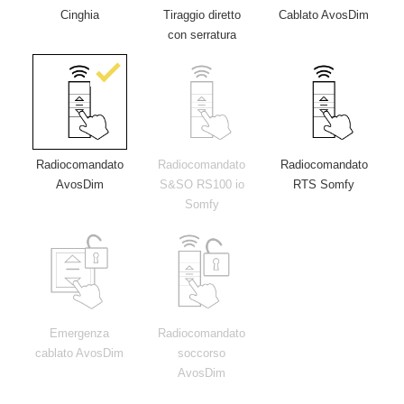
Cinghia
Tiraggio diretto
Cablato AvosDim
con serratura
Radiocomandato
Radiocomandato
Radiocomandato
AvosDim
S&SO RS100 io
RTS Somfy
Somfy
Emergenza
Radiocomandato
cablato AvosDim
soccorso
AvosDim