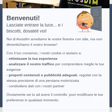
AVOSDIM
Benvenuti!
Lasciate entrare la luce... e i
biscotti, dosateli voi!
Noi di Avosdim arrediamo le vostre finestre con stile, ma non
(*) Consulta i termini e condizioni dell'offerta cliccando
qui
.
dimentichiamo il vostro browser!
Con il tuo consenso, i nostri cookie ci aiutano a:
(**)Consegna gratuita per gli ordini superiori a 100 euro consegnati nei
-
ottimizzare la tua esperienza
Italia continentale, destinazioni speciali escluse. Offerta valida sul
-
analizzare il nostro traffico
per comprendere meglio le tue
trasportatore più economico disponibile. Per maggiori informazioni clicca
esigenze
qui
.
-
proporti contenuti e pubblicità adeguati
, regolati con la
stessa precisione di una persiana motorizzata
Le immagini presenti sul sito sono proprietà intellettuale di Avosdim,
- condividere dati con i nostri partner
qualsiasi riproduzione parziale o totale è vietata.
Ovviamente sei tu ad avere il controllo: puoi modificare le tue
preferenze in qualsiasi momento.