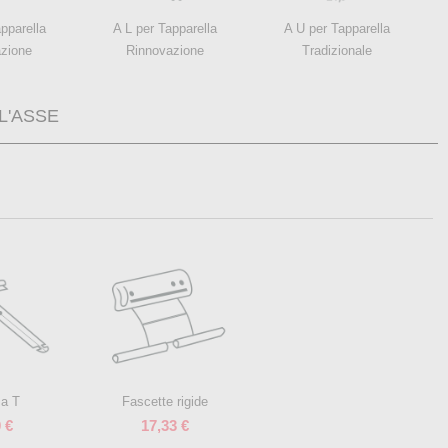
pparella
A L per Tapparella
A U per Tapparella
zione
Rinnovazione
Tradizionale
L'ASSE
 a T
Fascette rigide
 €
17,33 €