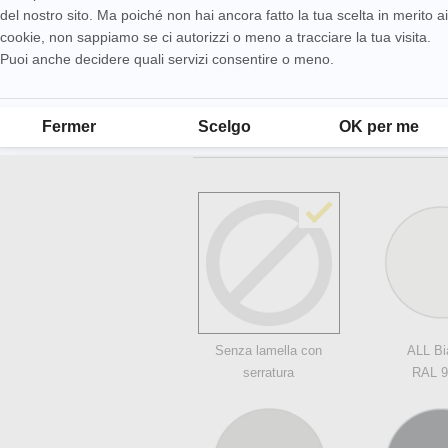
RAL 7038
RAL 7
del nostro sito. Ma poiché non hai ancora fatto la tua scelta in merito ai
cookie, non sappiamo se ci autorizzi o meno a tracciare la tua visita.
Puoi anche decidere quali servizi consentire o meno.
LA LAMELLA CON SERRATURA
Piattaforma di Gestione del Consenso: Personalizza le tue opzioni
Fermer
Scelgo
OK per me
LAMELLA CON SERRATURA PER TA
Senza lamella con
ALL Bi
serratura
RAL 9