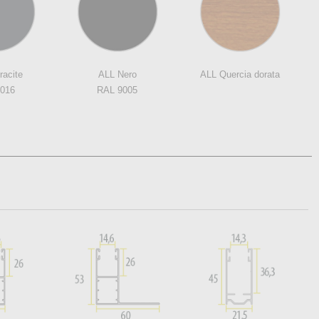
racite
ALL Nero
ALL Quercia dorata
016
RAL 9005