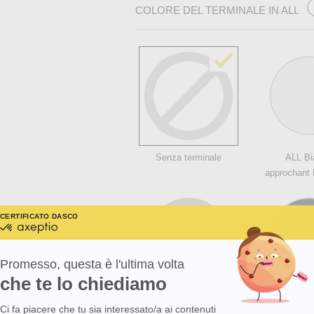
COLORE DEL TERMINALE IN ALL
Senza terminale
ALL Bi
approchant
CERTIFICATO DA
SCOPRI DI PIÙ SU
certificato
da
Axeptio
-
Promesso, questa è l'ultima volta
Scopri
che te lo chiediamo
di
più
ALL Grigio
ALL Anth
su
Ci fa piacere che tu sia interessato/a ai contenuti
Axeptio consent
Axeptio