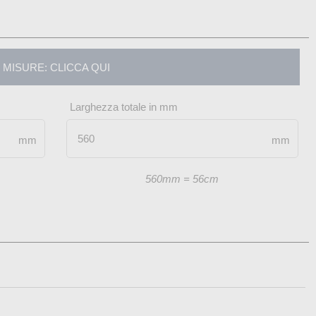
MISURE: CLICCA QUI
Larghezza totale in mm
mm
mm
560mm = 56cm