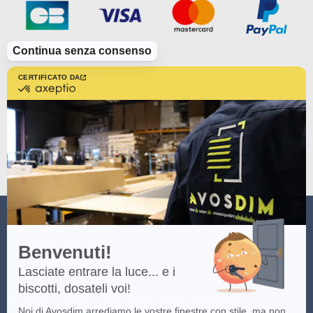
Continua senza consenso
CERTIFICATO DA
certificato
da
Axeptio
-
Scopri
di
più
su
Axeptio
AVOSDIM
Benvenuti!
Lasciate entrare la luce... e i
biscotti, dosateli voi!
(*) Consulta i termini e condizioni dell'offerta cliccando
qui
.
Noi di Avosdim arrediamo le vostre finestre con stile, ma non