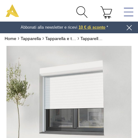
Abbonati alla newsletter e ricevi
10 € di sconto
*
Home
Tapparella
Tapparella e telo di stecche personalizzate
Tapparella con Cassonetto Esterno su Misura
Trova la foto perfetta per il tuo
progetto