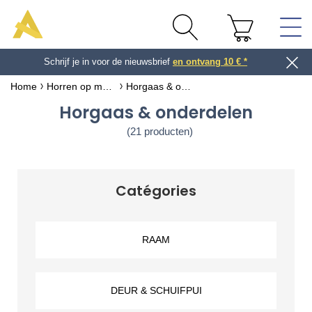
We verzenden ook naar België!
en ontvang 10 € *
Home
Horren op maat & inkortbaar
Horgaas & onderdelen
Horgaas & onderdelen
(21 producten)
Catégories
RAAM
DEUR & SCHUIFPUI