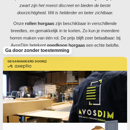
zwart zijn het meest discreet en bieden de beste
doorzichtigheid. Wit is helderder en beter zichtbaar.
Onze
rollen horgaas
zijn beschikbaar in verschillende
breedtes, en gemakkelijk in te korten. Zo kun je meerdere
horren maken van één rol. De prijs blijft zeer betaalbaar: bij
AvosDim betekent
goedkoop horgaas
een echte belofte.
Ga door zonder toestemming
GEGARANDEERD DOOR
gecertificeerd
Reparatieonderdelen voor
door
Axeptio
horren
-
Meer
over
Axeptio
Reparatietape:
een kant-en-klare
zelfklevende
patch
om een gescheurde hor snel te repareren.
Accessoires uit de AvosDim Luxe Hor-reeks:
rolhorrails te kort gesneden? We bieden
maatwerk
geleiders
in alle kleuren. Ook eindstukken, veren,