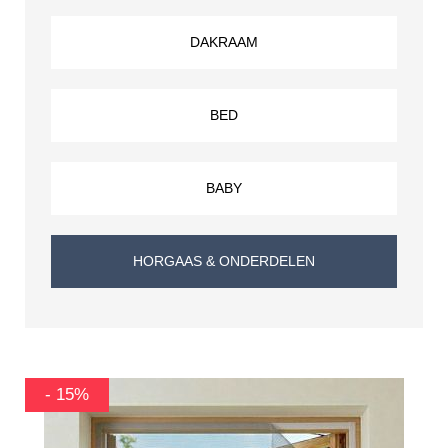
DAKRAAM
BED
BABY
HORGAAS & ONDERDELEN
-15%
- 15%