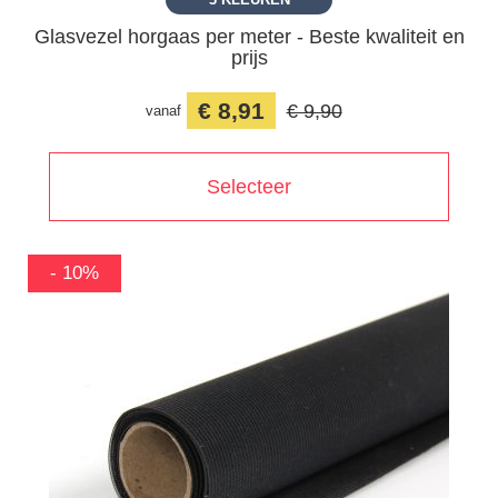
Glasvezel horgaas per meter - Beste kwaliteit en
prijs
€ 8,91
€ 9,90
vanaf
Selecteer
-10%
- 10%