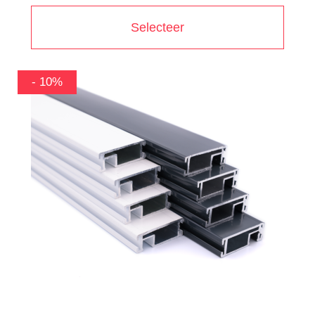
Selecteer
-10%
- 10%