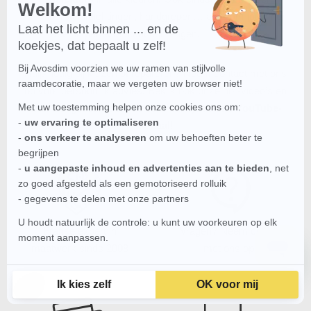
Welkom!
borstelafdichtingen, handgrepen… alles om jouw hor
Laat het licht binnen ... en de
weer in perfecte staat te brengen.
koekjes, dat bepaalt u zelf!
Bij Avosdim voorzien we uw ramen van stijlvolle
Hulp nodig bij kiezen of repareren? Neem contact met ons
raamdecoratie, maar we vergeten uw browser niet!
op voor persoonlijk advies. Bekijk ook onze hor-video’s en
Met uw toestemming helpen onze cookies ons om:
tutorials, gedeeld door de community, op
ons YouTube-
-
uw ervaring te optimaliseren
kanaal
!
-
ons verkeer te analyseren
om uw behoeften beter te
begrijpen
-
u aangepaste inhoud en advertenties aan te bieden
, net
zo goed afgesteld als een gemotoriseerd rolluik
- gegevens te delen met onze partners
U houdt natuurlijk de controle: u kunt uw voorkeuren op elk
Franse expert in
Vragen?
Neem contact
moment aanpassen.
maatwerk
sinds 2008
met ons op !
Ik kies zelf
OK voor mij