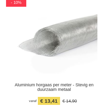
-10%
- 10%
Aluminium horgaas per meter - Stevig en
duurzaam metaal
€ 13,41
€ 14,90
vanaf