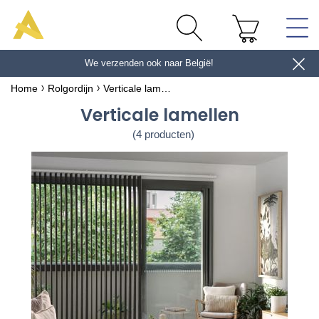
Schrijf je in voor de nieuwsbrief
We verzenden ook naar België!
en ontvang 10 € *
Home
Rolgordijn
Verticale lamellen
Verticale lamellen
(4 producten)