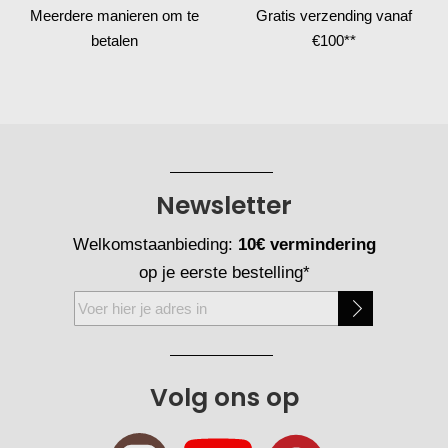
Meerdere manieren
om te
Gratis verzending
vanaf
betalen
€100**
Newsletter
Welkomstaanbieding:
10€ vermindering
op je eerste bestelling*
Abonneer
u
op
onze
Volg ons op
nieuwsbrief