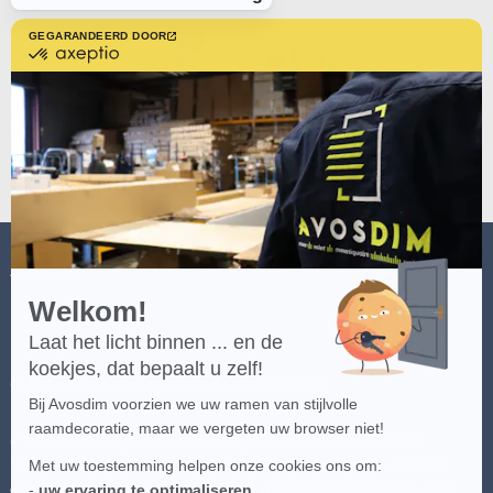
GEGARANDEERD DOOR
gecertificeerd
door
Axeptio
-
Meer
over
Axeptio
AVOSDIM
Welkom!
Laat het licht binnen ... en de
koekjes, dat bepaalt u zelf!
(*) Ontdek de voorwaarden van de aanbieding
hier
.
Bij Avosdim voorzien we uw ramen van stijlvolle
raamdecoratie, maar we vergeten uw browser niet!
(**) Gratis levering voor alle bestellingen van meer dan €100 naar
Nederland en België - uitgezonderd speciale bestemmingen. Aanbod
Met uw toestemming helpen onze cookies ons om:
geldig op de goedkoopste beschikbare vervoerder. Klik
hier
voor meer
-
uw ervaring te optimaliseren