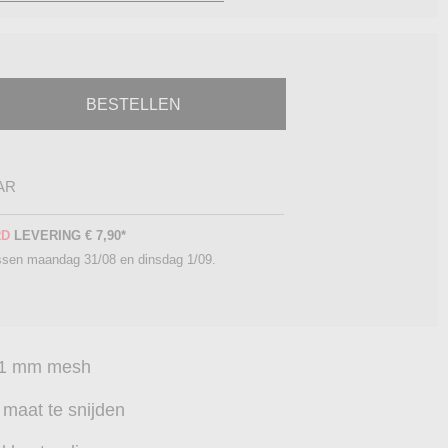
BESTELLEN
AR
RD
LEVERING
€ 7,90
*
ussen
maandag 31/08 en dinsdag 1/09
.
, 1 mm mesh
maat te snijden