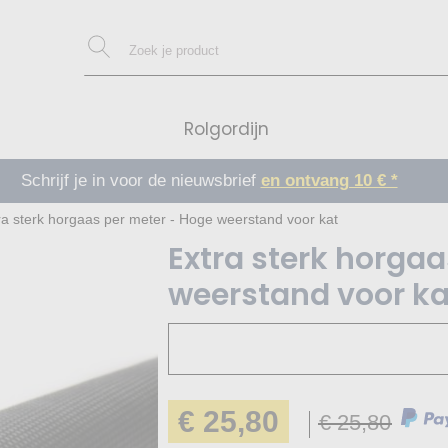
Rolgordijn
We verzenden ook naar België!
en ontvang 10 € *
ra sterk horgaas per meter - Hoge weerstand voor kat
Extra sterk horga
weerstand voor ka
€ 25,80
€ 25,80