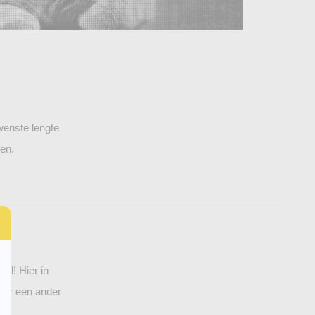
wenste lengte
en.
el! Hier in
oor een ander