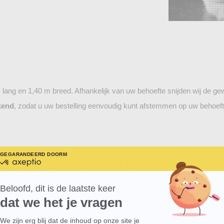
lang en 1,40 m breed. Afhankelijk van uw behoefte snijden wij de ge
kend
, zodat u uw bestelling eenvoudig kunt afstemmen op uw behoeft
GEGARANDEERD DOOR
MEER WETEN OVER
s tegen krassen van katten
gecertificeerd
door
Axeptio
-
Beloofd, dit is de laatste keer
aakt horframe kunt maken! Het is eenvoudig te maken en kost niet ve
Meer
dat we het je vragen
over
ciaal ontworpen voor katten, maar het kan ook vervangen worden d
Axeptio
We zijn erg blij dat de inhoud op onze site je
Axeptio consent