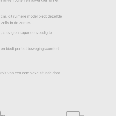
n
blijven buiten en bovendien is het
m, dit ruimere model biedt dezelfde
zelfs in de zomer.
h, stevig en super eenvoudig te
 en biedt perfect bewegingscomfort
oto’s van een complexe situatie door