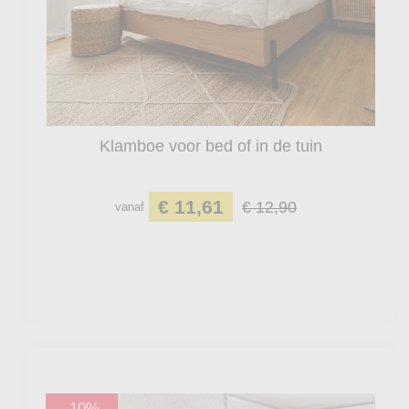
Klamboe voor bed of in de tuin
€ 11,61
€ 12,90
vanaf
-10%