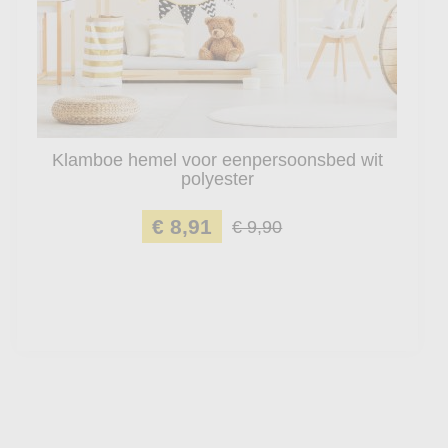
Klamboe hemel voor eenpersoonsbed wit
polyester
€ 8,91
€ 9,90