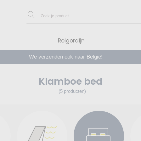
Rolgordijn
We verzenden ook naar België!
en ontvang 10 € *
Klamboe bed
(5 producten)