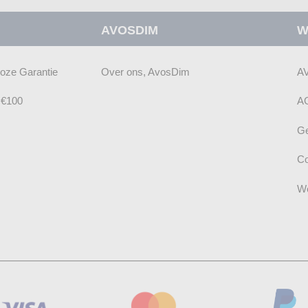
onze
AVOSDIM
W
nieuwsbrief
loze Garantie
Over ons, AvosDim
A
f €100
A
Ge
Co
We