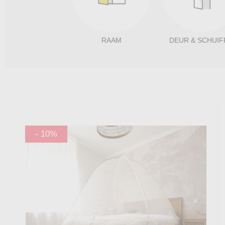
RAAM
DEUR & SCHUIF
-10%
- 10%