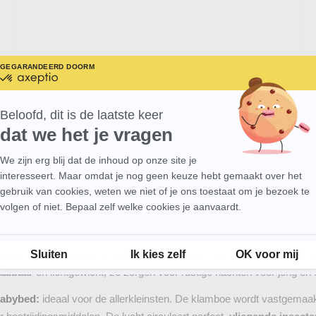
GEGARANDEERD DOOR
MEER WETEN OVER
gecertificeerd
door
Axeptio
-
Beloofd, dit is de laatste keer
Meer
dat we het je vragen
over
Axeptio
We zijn erg blij dat de inhoud op onze site je
Axeptio consent
ed: een eenvoudige en effecti
interesseert. Maar omdat je nog geen keuze hebt gemaakt over het
gebruik van cookies, weten we niet of je ons toestaat om je bezoek te
voor het hele gezin
volgen of niet. Bepaal zelf welke cookies je aanvaardt.
Toestemmingsbeheerplatform: Personaliseer uw opties
zijn er modellen speciaal ontworpen om het bed te beschermen. Perfec
Sluiten
Ik kies zelf
OK voor mij
ming tegen muggen en pollen
zonder dat er iets geschroefd hoeft 
aalbaar
en lichtgewicht, ze zorgen voor rustige nachten voor jong en 
babybed:
ideaal voor de allerkleinsten. De klamboe wordt vastgemaak