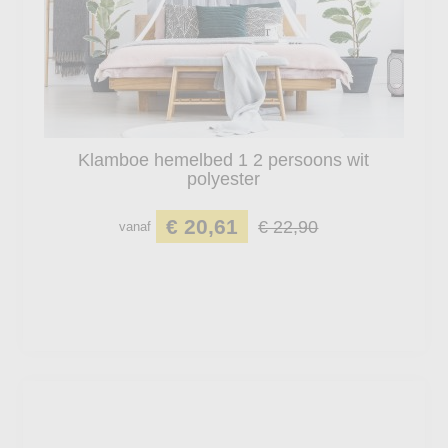
Klamboe hemelbed 1 2 persoons wit
polyester
€ 20,61
€ 22,90
vanaf