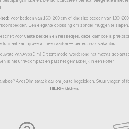
 bestrijdingsmiddelen. De lucht circuleert perfect,
vliegende insecte
h.
sbed:
voor bedden van 160×200 cm of kingsize bedden van 180×200 c
ersoonsbedden. Een elegante oplossing om zonder muggen te slapen, 
eschikt voor
vaste bedden en reisbedjes
, deze klamboe is praktisc
e formaat kan hij overal mee naartoe — perfect voor vakantie.
euwste van AvosDim! Dit tent model wordt rond het matras geplaatst
n is het ultra-compact en past het gemakkelijk in een koffer.
lamboe
? AvosDim staat klaar om jou te begeleiden. Stuur vragen of f
HIER
te klikken.