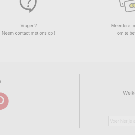
Vragen?
Meerdere m
Neem contact met ons op !
om te be
p
Welk
Abonneer
u
op