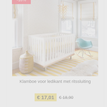
Klamboe voor ledikant met ritssluiting
€ 17,01
€ 18,90