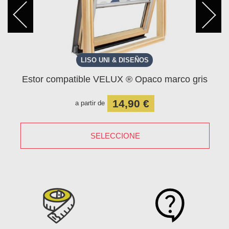
LISO UNI & DISEÑOS
E
Estor compatible VELUX ® Opaco marco gris
14,90 €
a partir de
SELECCIONE