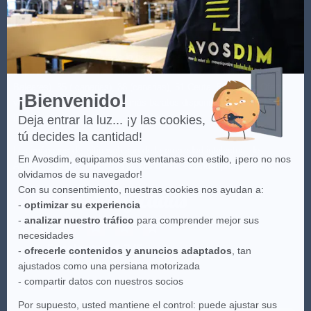
sobre
Axeptio
(*) Ver las condiciones de la oferta haciendo clic
aquí
.
(**) Entrega gratuita para todo pedido a partir de 100€ sólo para
España Peninsular - no incluye Islas Baleares y Canarias: 07 (Islas
Baleares), 35 ( canarias), 38 (canarias), 51 Ceuta, 52 Melilla. Oferta
¡Bienvenido!
válida con los transportistas más baratos disponibles. Para más
información
aquí
.
Deja entrar la luz... ¡y las cookies,
tú decides la cantidad!
Las imágenes del sitio web son de la propiedad intelectual de
En Avosdim, equipamos sus ventanas con estilo, ¡pero no nos
Avosdim, toda reproduction parcial o total estándar prohibida.
olvidamos de su navegador!
Con su consentimiento, nuestras cookies nos ayudan a:
-
optimizar su experiencia
-
analizar nuestro tráfico
para comprender mejor sus
necesidades
-
ofrecerle contenidos y anuncios adaptados
, tan
ajustados como una persiana motorizada
- compartir datos con nuestros socios
Por supuesto, usted mantiene el control: puede ajustar sus