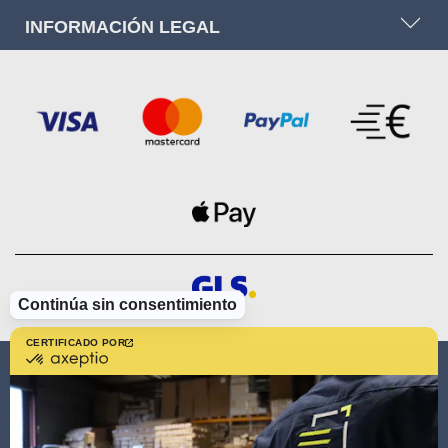
INFORMACIÓN LEGAL
Continúa sin consentimiento
CERTIFICADO POR
certificado
por
AVOSDIM
Axeptio
-
Más
información