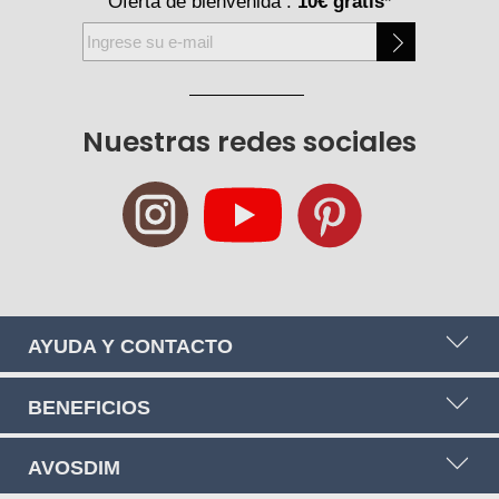
Oferta de bienvenida :
10€ gratis
*
Inscríbase
a
nuestro
boletín
Nuestras redes sociales
de
noticias:
AYUDA Y CONTACTO
BENEFICIOS
AVOSDIM