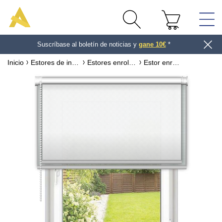
Muestras gratuitas
gane 10€
Inicio
Estores de interior
Estores enrollables
Estor enrollable a medida Colección estor Uni o liso
¡Encuentra la foto perfecta para tu
proyecto!