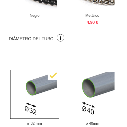
Negro
Metálico
4,90 €
DIÁMETRO DEL TUBO
ø 32 mm
ø 40mm