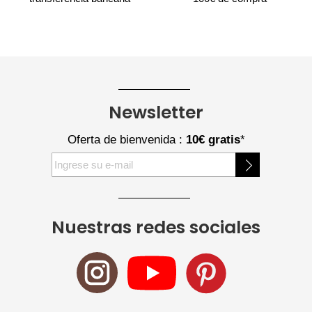
Newsletter
Oferta de bienvenida :
10€ gratis
*
Inscríbase
a
nuestro
boletín
Nuestras redes sociales
de
noticias: