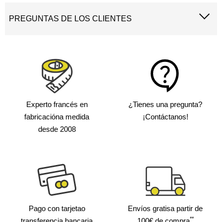
PREGUNTAS DE LOS CLIENTES
Experto francés en
¿Tienes una pregunta?
fabricación
a medida
¡Contáctanos!
desde 2008
Pago con tarjeta
o
Envíos gratis
a partir de
**
transferencia bancaria
100€ de compra