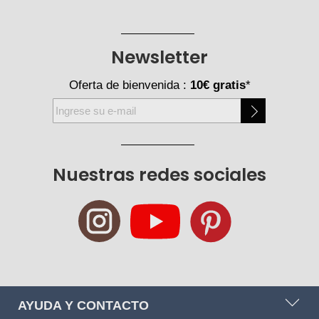
Newsletter
Oferta de bienvenida :
10€ gratis
*
Inscríbase
a
nuestro
boletín
Nuestras redes sociales
de
noticias:
AYUDA Y CONTACTO