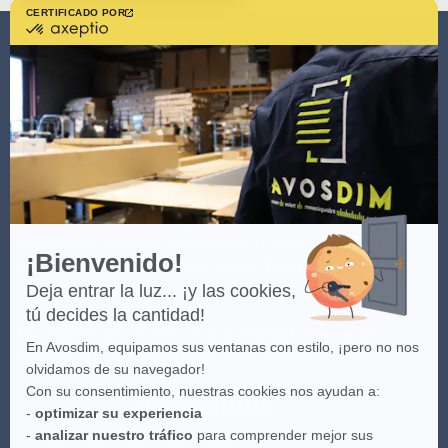
CERTIFICADO POR
certificado
por
AVOSDIM
Axeptio
-
Más
información
sobre
Axeptio
(*) Ver las condiciones de la oferta haciendo clic
aquí
.
(**) Entrega gratuita para todo pedido a partir de 100€ sólo para
España Peninsular - no incluye Islas Baleares y Canarias: 07 (Islas
Baleares), 35 ( canarias), 38 (canarias), 51 Ceuta, 52 Melilla. Oferta
¡Bienvenido!
válida con los transportistas más baratos disponibles. Para más
información
aquí
.
Deja entrar la luz... ¡y las cookies,
tú decides la cantidad!
Las imágenes del sitio web son de la propiedad intelectual de
En Avosdim, equipamos sus ventanas con estilo, ¡pero no nos
Avosdim, toda reproduction parcial o total estándar prohibida.
olvidamos de su navegador!
Con su consentimiento, nuestras cookies nos ayudan a:
-
optimizar su experiencia
-
analizar nuestro tráfico
para comprender mejor sus