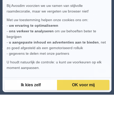
(*) Ontdek de voorwaarden van de aanbieding
hier
.
Bij Avosdim voorzien we uw ramen van stijlvolle
raamdecoratie, maar we vergeten uw browser niet!
(**) Gratis levering voor alle bestellingen van meer dan €100 naar
Nederland en België - uitgezonderd speciale bestemmingen. Aanbod
Met uw toestemming helpen onze cookies ons om:
geldig op de goedkoopste beschikbare vervoerder. Klik
hier
voor meer
-
uw ervaring te optimaliseren
informatie.
-
ons verkeer te analyseren
om uw behoeften beter te
begrijpen
-
u aangepaste inhoud en advertenties aan te bieden
, net
De afbeeldingen op deze site zijn het intellectuele eigendom van Avosdim.
zo goed afgesteld als een gemotoriseerd rolluik
Volledige of gedeeltelijke reproductie is verboden.
- gegevens te delen met onze partners
U houdt natuurlijk de controle: u kunt uw voorkeuren op elk
moment aanpassen.
Ik kies zelf
OK voor mij
Axeptio consent
Toestemmingsbeheerplatform: Personaliseer uw opties
Ons platform stelt u in staat om uw privacy-instellingen naar wens