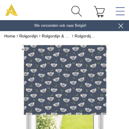
We verzenden ook naar België!
en ontvang 10 € *
Home
Rolgordijn
Rolgordijn & Nieuwe stoffen
Rolgordijn verduisterend dimmend Kinder Koala
Vind de perfecte foto voor je
project