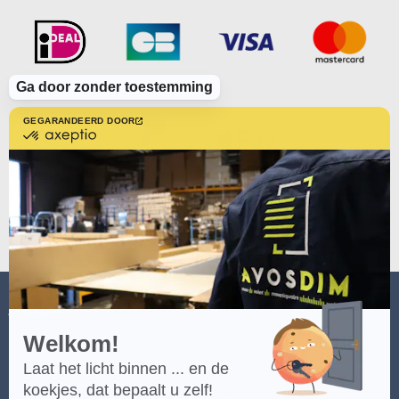
Ga door zonder toestemming
GEGARANDEERD DOOR
gecertificeerd
door
Axeptio
-
Meer
over
Axeptio
AVOSDIM
Welkom!
Laat het licht binnen ... en de
koekjes, dat bepaalt u zelf!