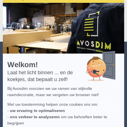
door
Axeptio
-
Meer
over
Axeptio
AVOSDIM
Welkom!
Laat het licht binnen ... en de
koekjes, dat bepaalt u zelf!
(*) Ontdek de voorwaarden van de aanbieding
hier
.
Bij Avosdim voorzien we uw ramen van stijlvolle
raamdecoratie, maar we vergeten uw browser niet!
(**) Gratis levering voor alle bestellingen van meer dan €100 naar
Nederland en België - uitgezonderd speciale bestemmingen. Aanbod
Met uw toestemming helpen onze cookies ons om:
geldig op de goedkoopste beschikbare vervoerder. Klik
hier
voor meer
-
uw ervaring te optimaliseren
informatie.
-
ons verkeer te analyseren
om uw behoeften beter te
begrijpen