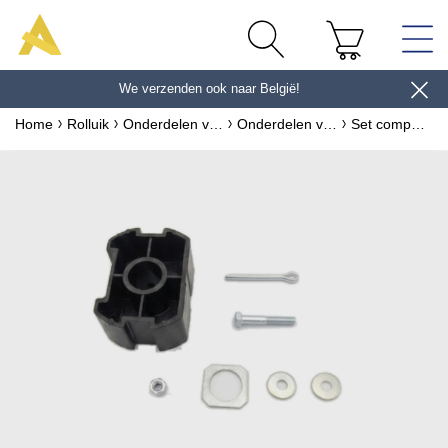
We verzenden ook naar België!
en ontvang 10 € *
Home
Rolluik
Onderdelen voor rolluiken
Onderdelen voor as van rolluiken
Set compensatie-accessoires voor rolluik - Buis ZF64 - ZF A800A