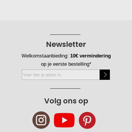
Newsletter
Welkomstaanbieding:
10€ vermindering
op je eerste bestelling*
Abonneer
u
op
onze
Volg ons op
nieuwsbrief