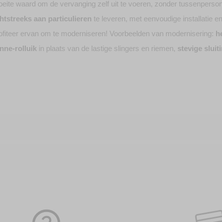
ite waard om de vervanging zelf uit te voeren, zonder tussenperson
htstreeks aan particulieren
te leveren, met eenvoudige installatie e
ofiteer ervan om te moderniseren! Voorbeelden van modernisering:
h
nne-rolluik
in plaats van de lastige slingers en riemen,
stevige slui