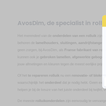
AvosDim, de specialist in roll
Het merendeel van de
onderdelen van een rolluik
zijn s
behoren de
lamelhouders
,
sluitingen
,
aandrijfstangen
geen zorgen, bij AvosDim, als
Franse fabrikant van rol
kunnen ook je
gebroken lamellen
,
afgewerkte gebogen
jouw afmetingen en kleuren tegen de meest eerlijke prijs, 
Of het
te repareren rolluik
nu een
renovatie- of blokraa
waarschijnlijk het
onderdeel
dat je nodig hebt. Geen ex
helpen je bij de keuze van het juiste onderdeel bij twijfel,
De meeste
rolluikonderdelen
zijn eenvoudig te vervangen