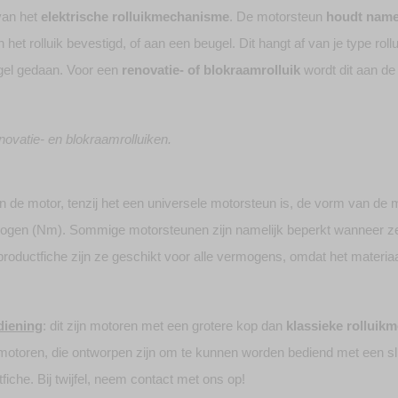
van het
elektrische rolluikmechanisme
. De motorsteun
houdt namel
het rolluik bevestigd, of aan een beugel. Dit hangt af van je type rollu
gel gedaan. Voor een
renovatie- of blokraamrolluik
wordt dit aan de 
enovatie- en blokraamrolluiken.
 de motor, tenzij het een universele motorsteun is, de vorm van de 
mogen (Nm). Sommige motorsteunen zijn namelijk beperkt wanneer ze
roductfiche zijn ze geschikt voor alle vermogens, omdat het materiaal
diening
: dit zijn motoren met een grotere kop dan
klassieke rolluik
otoren, die ontworpen zijn om te kunnen worden bediend met een sli
iche. Bij twijfel, neem contact met ons op!