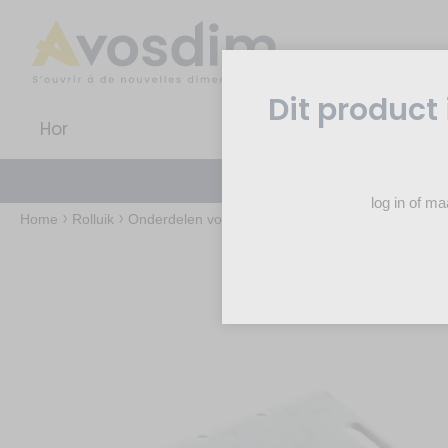
Dit product 
Hor
Rolluik
log in of m
Home
Rolluik
Onderdelen voor rolluiken
Bevestigingen voor Ro