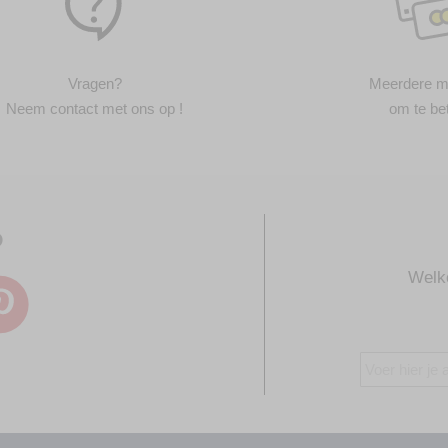
Vragen?
Meerdere m
Neem contact met ons op !
om te be
p
Welk
Abonneer
u
op
onze