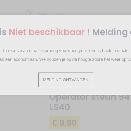
is
Niet beschikbaar
! Melding
Rolgordijn
To receive an email informing you when your item is back in stock,
Schrijf je in voor de nieuwsbrief
en ontvang 10 € *
aak een account aan. We houden je op de hoogte zodra het weer op voo
lluikmotor
Operator steun 9410665 voor Somfy motoren LS40
MELDING ONTVANGEN
Operator steun 9
LS40
€ 9,90