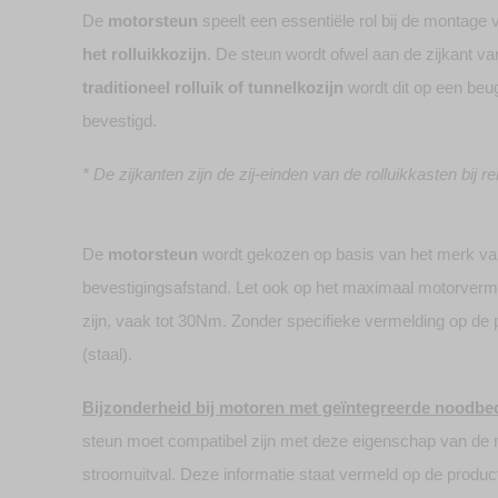
De
motorsteun
speelt een essentiële rol bij de montage 
het rolluikkozijn
. De steun wordt ofwel aan de zijkant van 
traditioneel rolluik of tunnelkozijn
wordt dit op een beu
bevestigd.
* De zijkanten zijn de zij-einden van de rolluikkasten bij r
De
motorsteun
wordt gekozen op basis van het merk van
bevestigingsafstand. Let ook op het maximaal motorver
zijn, vaak tot 30Nm. Zonder specifieke vermelding op de p
(staal).
Bijzonderheid bij motoren met geïntegreerde noodbe
steun moet compatibel zijn met deze eigenschap van de m
stroomuitval. Deze informatie staat vermeld op de productf