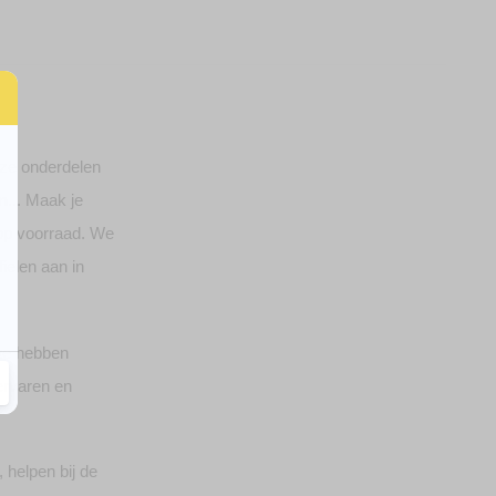
eze onderdelen
n
... Maak je
p voorraad. We
ielen aan in
we hebben
 ervaren en
 helpen bij de