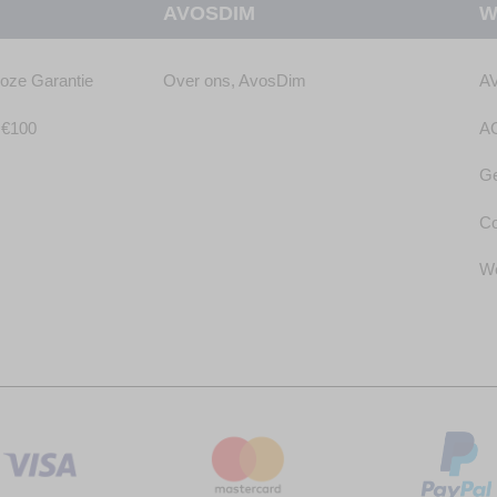
AVOSDIM
W
nieuwsbrief
loze Garantie
Over ons, AvosDim
A
f €100
A
Ge
Co
We