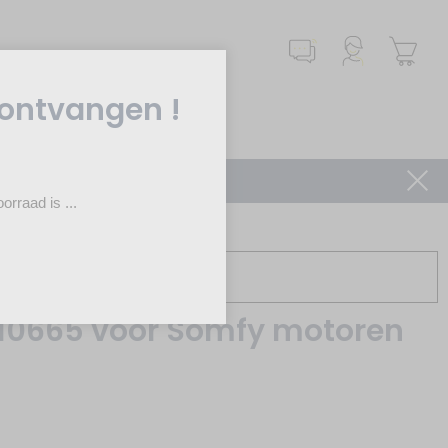
Sluiten
 ontvangen !
Motorisatie
rraad is ...
Productbeschrijving
410665 voor Somfy motoren