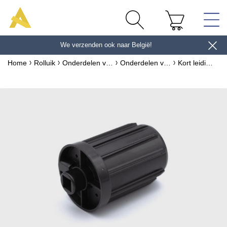
We verzenden ook naar België!
en ontvang 10 € *
Home
Rolluik
Onderdelen voor rolluiken
Onderdelen voor as van rolluiken
Kort leidingstuk ZF54 L65 pen Ø18 vierkant10 A495A