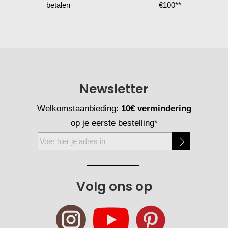
betalen
€100**
Newsletter
Welkomstaanbieding:
10€ vermindering
op je eerste bestelling*
Abonneer
u
op
onze
Volg ons op
nieuwsbrief