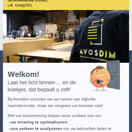
GEGARANDEERD DOOR
gecertificeerd
door
Axeptio
-
Meer
over
Axeptio
AVOSDIM
Welkom!
Laat het licht binnen ... en de
koekjes, dat bepaalt u zelf!
(*) Ontdek de voorwaarden van de aanbieding
hier
.
Bij Avosdim voorzien we uw ramen van stijlvolle
raamdecoratie, maar we vergeten uw browser niet!
(**) Gratis levering voor alle bestellingen van meer dan €100 naar
Nederland en België - uitgezonderd speciale bestemmingen. Aanbod
Met uw toestemming helpen onze cookies ons om:
geldig op de goedkoopste beschikbare vervoerder. Klik
hier
voor meer
-
uw ervaring te optimaliseren
informatie.
-
ons verkeer te analyseren
om uw behoeften beter te