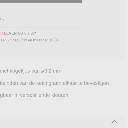
AR
RD
LEVERING
€ 7,90
*
ussen
vrijdag 7/08 en maandag 10/08
.
 met kogeltjes van ø3,2 mm
iteinden van de ketting aan elkaar te bevestigen
jgbaar in verschillende kleuren