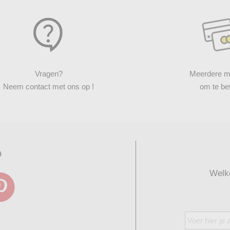
Vragen?
Meerdere m
Neem contact met ons op !
om te be
p
Welk
Abonneer