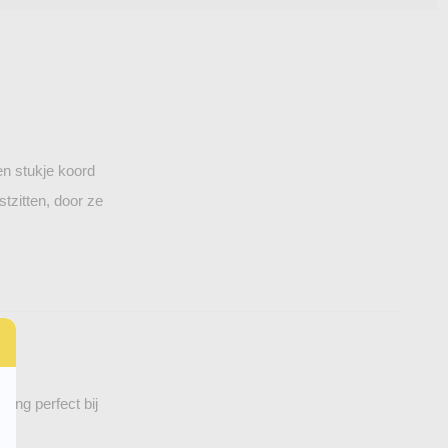
en stukje koord
tzitten, door ze
ding perfect bij