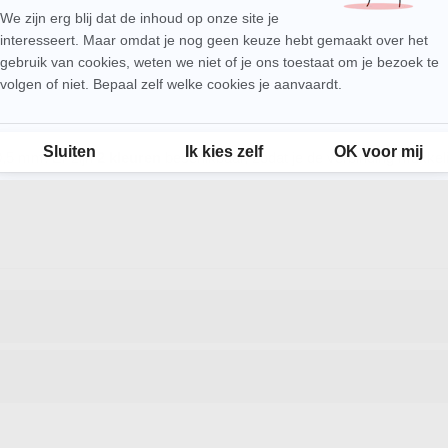
We zijn erg blij dat de inhoud op onze site je
Axeptio consent
interesseert. Maar omdat je nog geen keuze hebt gemaakt over het
gebruik van cookies, weten we niet of je ons toestaat om je bezoek te
volgen of niet. Bepaal zelf welke cookies je aanvaardt.
Toestemmingsbeheerplatform: Personaliseer uw opties
Sluiten
Ik kies zelf
OK voor mij
10,5 mm. Er zijn
2 kleuren
beschikbaar, zodat je de verbinding makkel