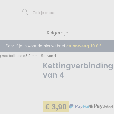
Rolgordijn
Schrijf je in voor de nieuwsbrief
en ontvang 10 € *
g met bolletjes ø3,2 mm - Set van 4
Kettingverbinding
van 4
€ 3,90
Betaal