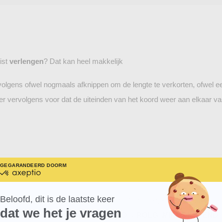
uist
verlengen
? Dat kan heel makkelijk
ervolgens ofwel nogmaals afknippen om de lengte te verkorten, ofwel e
r vervolgens voor dat de uiteinden van het koord weer aan elkaar vas
GEGARANDEERD DOOR
MEER WETEN OVER
gecertificeerd
door
Axeptio
-
Beloofd, dit is de laatste keer
 met een diameter
van 3,2 mm
. Voor een Oréa rolgordijn past de verbin
Meer
dat we het je vragen
over
BEL
,
ROLG_MINI_VERDUISTEREND
&
ROLG_MINI_DIMMEND
.
Axeptio