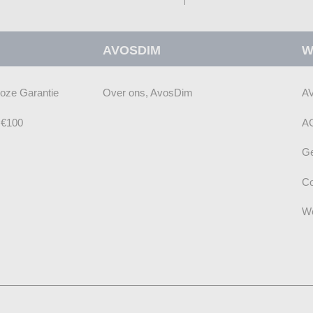
u
op
onze
AVOSDIM
W
nieuwsbrief
loze Garantie
Over ons, AvosDim
A
f €100
A
Ge
Co
We