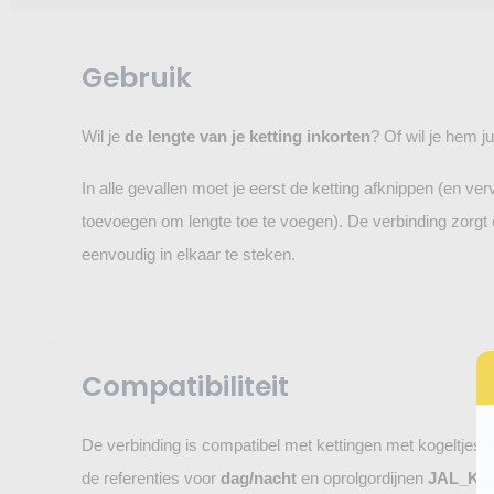
Gebruik
Wil je
de lengte van je ketting inkorten
? Of wil je hem j
In alle gevallen moet je eerst de ketting afknippen (en v
toevoegen om lengte toe te voegen). De verbinding zorgt e
eenvoudig in elkaar te steken.
Compatibiliteit
De verbinding is compatibel met kettingen met kogeltjes
de referenties voor
dag/nacht
en oprolgordijnen
JAL_KA