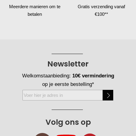
Meerdere manieren
om te
Gratis verzending
vanaf
betalen
€100**
Newsletter
Welkomstaanbieding:
10€ vermindering
op je eerste bestelling*
Abonneer
u
op
onze
Volg ons op
nieuwsbrief