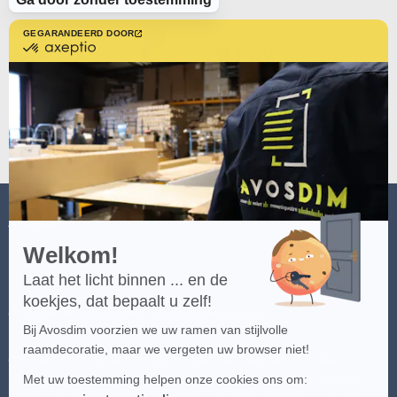
GEGARANDEERD DOOR
gecertificeerd
door
Axeptio
-
Meer
over
Axeptio
AVOSDIM
Welkom!
Laat het licht binnen ... en de
koekjes, dat bepaalt u zelf!
(*) Ontdek de voorwaarden van de aanbieding
hier
.
Bij Avosdim voorzien we uw ramen van stijlvolle
raamdecoratie, maar we vergeten uw browser niet!
(**) Gratis levering voor alle bestellingen van meer dan €100 naar
Nederland en België - uitgezonderd speciale bestemmingen. Aanbod
Met uw toestemming helpen onze cookies ons om: