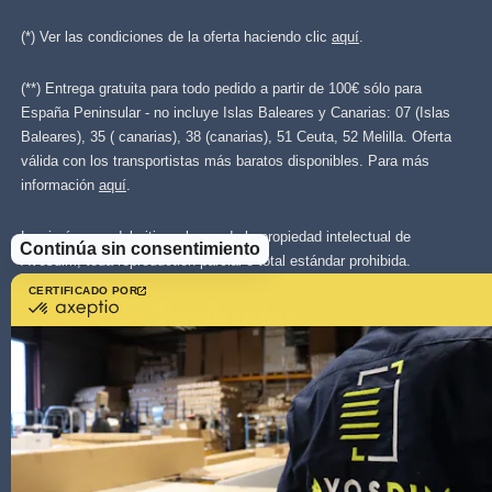
(*) Ver las condiciones de la oferta haciendo clic
aquí
.
(**) Entrega gratuita para todo pedido a partir de 100€ sólo para
España Peninsular - no incluye Islas Baleares y Canarias: 07 (Islas
Baleares), 35 ( canarias), 38 (canarias), 51 Ceuta, 52 Melilla. Oferta
válida con los transportistas más baratos disponibles. Para más
información
aquí
.
Las imágenes del sitio web son de la propiedad intelectual de
Continúa sin consentimiento
Avosdim, toda reproduction parcial o total estándar prohibida.
CERTIFICADO POR
certificado
por
Axeptio
-
Más
información
sobre
Axeptio