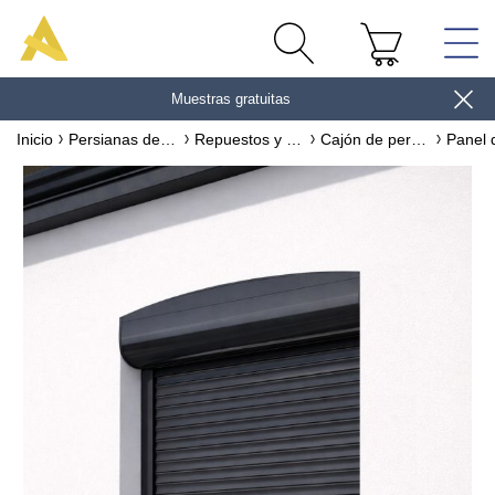
Muestras gratuitas
gane 10€
Inicio
Persianas de exterior
Repuestos y accesorios para persianas de PVC y ALUMINIO
Cajón de persiana de exterior & accesorios
¡Encuentra la foto perfecta para tu
proyecto!