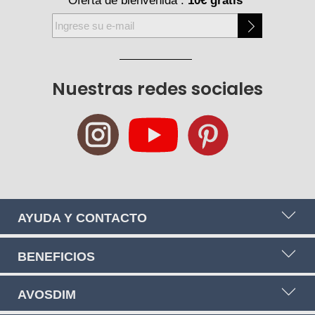
Oferta de bienvenida :
10€ gratis
*
Inscríbase
a
nuestro
boletín
Nuestras redes sociales
de
noticias:
AYUDA Y CONTACTO
BENEFICIOS
AVOSDIM