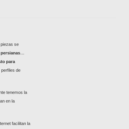
 piezas se
 persianas
…
sto para
erfiles de
nte tenemos la
an en la
net facilitan la