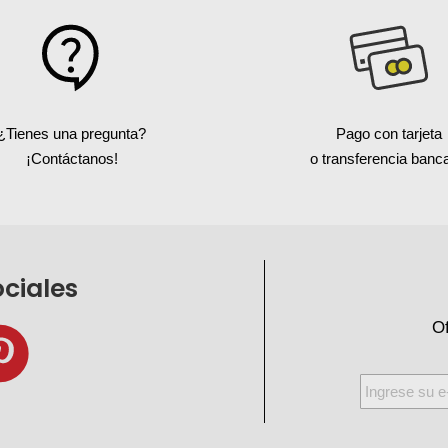
¿Tienes una pregunta?
Pago con tarjeta
¡Contáctanos!
o transferencia banca
ociales
Of
Inscríbase
a
nuestro