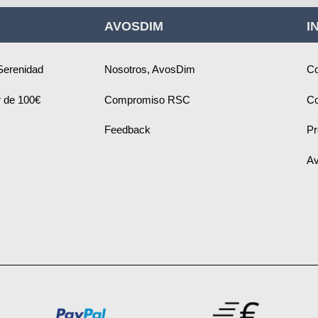
boletín
AVOSDIM
I
de
noticias:
Serenidad
Nosotros, AvosDim
Co
ir de 100€
Compromiso RSC
Co
Feedback
Pr
Av