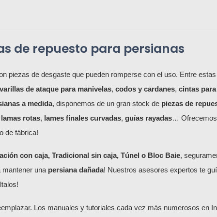
zas de repuesto para persianas
n piezas de desgaste que pueden romperse con el uso. Entre estas
varillas de ataque para manivelas
,
codos y cardanes
,
cintas para
rsianas a medida
, disponemos de un gran stock de
piezas de repue
 lamas rotas
,
lames finales curvadas
,
guías rayadas
… Ofrecemos p
o de fábrica!
ión con caja, Tradicional sin caja, Túnel o Bloc Baie
, segurame
a mantener una
persiana dañada
! Nuestros asesores expertos te guí
talos!
eemplazar. Los manuales y tutoriales cada vez más numerosos en Inter