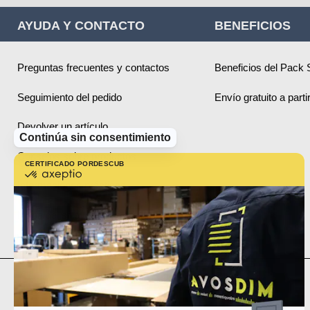
AYUDA Y CONTACTO
BENEFICIOS
Preguntas frecuentes y contactos
Beneficios del Pack 
Seguimiento del pedido
Envío gratuito a part
Devolver un artículo
Continúa sin consentimiento
Consejos sobre productos
CERTIFICADO POR
DESCUBRE MÁS SOBRE
certificado
por
Informaciones prácticas
Axeptio
-
Mapa del sitio
Más
información
sobre
Axeptio