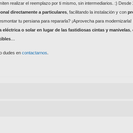
iten realizar el reemplazo por ti mismo, sin intermediarios. :) Desde 2
ional directamente a particulares
, facilitando la instalación y con
pr
esmontar tu persiana para repararla? ¡Aprovecha para modernizarla!
 eléctrica o solar en lugar de las fastidiosas cintas y manivelas
,
xibles
…
no dudes en
contactarnos
.