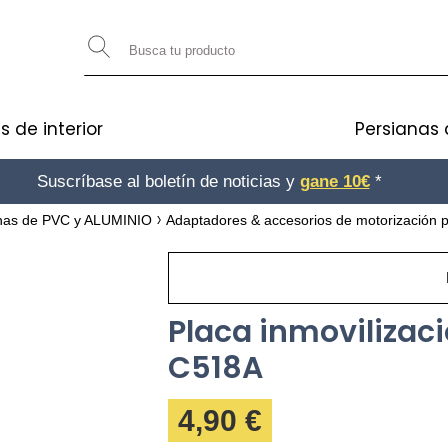
s de interior
Persianas 
Suscríbase al boletín de noticias y
gane 10€
*
anas de PVC y ALUMINIO
Adaptadores & accesorios de motorización p
Placa inmovilizac
C518A
4,90 €