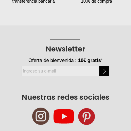
transferencia bancaria
100€ de compra
Newsletter
Oferta de bienvenida :
10€ gratis
*
Inscríbase
a
nuestro
boletín
Nuestras redes sociales
de
noticias: