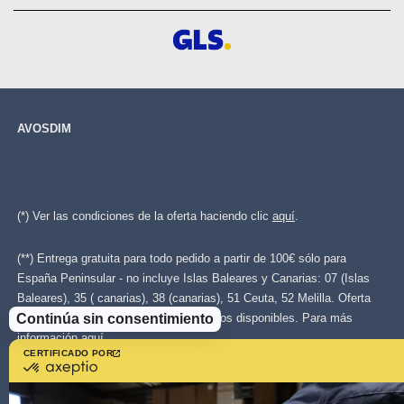
AVOSDIM
(*) Ver las condiciones de la oferta haciendo clic
aquí
.
(**) Entrega gratuita para todo pedido a partir de 100€ sólo para
España Peninsular - no incluye Islas Baleares y Canarias: 07 (Islas
Baleares), 35 ( canarias), 38 (canarias), 51 Ceuta, 52 Melilla. Oferta
Continúa sin consentimiento
válida con los transportistas más baratos disponibles. Para más
información
aquí
.
CERTIFICADO POR
certificado
por
Las imágenes del sitio web son de la propiedad intelectual de
Axeptio
Avosdim, toda reproduction parcial o total estándar prohibida.