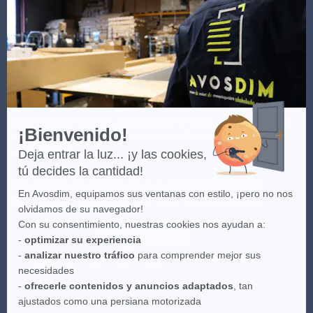
-
Más
información
sobre
Axeptio
(*) Ver las condiciones de la oferta haciendo clic
aquí
.
(**) Entrega gratuita para todo pedido a partir de 100€ sólo para
España Peninsular - no incluye Islas Baleares y Canarias: 07 (Islas
Baleares), 35 ( canarias), 38 (canarias), 51 Ceuta, 52 Melilla. Oferta
¡Bienvenido!
válida con los transportistas más baratos disponibles. Para más
información
aquí
.
Deja entrar la luz... ¡y las cookies,
tú decides la cantidad!
Las imágenes del sitio web son de la propiedad intelectual de
En Avosdim, equipamos sus ventanas con estilo, ¡pero no nos
Avosdim, toda reproduction parcial o total estándar prohibida.
olvidamos de su navegador!
Con su consentimiento, nuestras cookies nos ayudan a:
-
optimizar su experiencia
-
analizar nuestro tráfico
para comprender mejor sus
necesidades
-
ofrecerle contenidos y anuncios adaptados
, tan
ajustados como una persiana motorizada