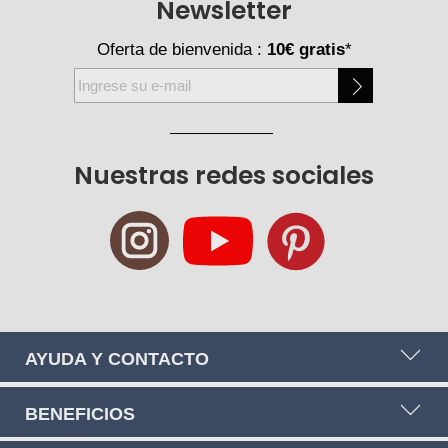
Newsletter
Oferta de bienvenida :
10€ gratis
*
Inscríbase
a
nuestro
boletín
Nuestras redes sociales
de
noticias:
AYUDA Y CONTACTO
BENEFICIOS