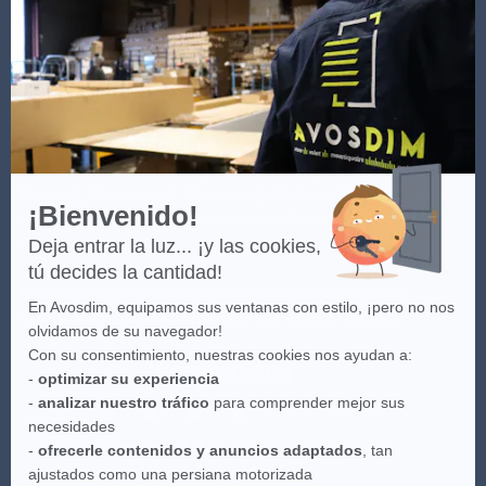
-
Más
información
sobre
Axeptio
(*) Ver las condiciones de la oferta haciendo clic
aquí
.
(**) Entrega gratuita para todo pedido a partir de 100€ sólo para
España Peninsular - no incluye Islas Baleares y Canarias: 07 (Islas
Baleares), 35 ( canarias), 38 (canarias), 51 Ceuta, 52 Melilla. Oferta
¡Bienvenido!
válida con los transportistas más baratos disponibles. Para más
información
aquí
.
Deja entrar la luz... ¡y las cookies,
tú decides la cantidad!
Las imágenes del sitio web son de la propiedad intelectual de
En Avosdim, equipamos sus ventanas con estilo, ¡pero no nos
Avosdim, toda reproduction parcial o total estándar prohibida.
olvidamos de su navegador!
Con su consentimiento, nuestras cookies nos ayudan a:
-
optimizar su experiencia
-
analizar nuestro tráfico
para comprender mejor sus
necesidades
-
ofrecerle contenidos y anuncios adaptados
, tan
ajustados como una persiana motorizada