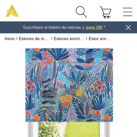
Muestras gratuitas
gane 10€
Inicio
Estores de interior
Estores enrollables
Estor enrollable a medida Creación Maria Galybina
¡Encuentra la foto perfecta para tu
proyecto!