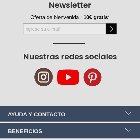
Newsletter
Oferta de bienvenida :
10€ gratis
*
Inscríbase
a
nuestro
boletín
Nuestras redes sociales
de
noticias:
AYUDA Y CONTACTO
BENEFICIOS