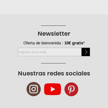
Newsletter
Oferta de bienvenida :
10€ gratis
*
Inscríbase
a
nuestro
boletín
Nuestras redes sociales
de
noticias: