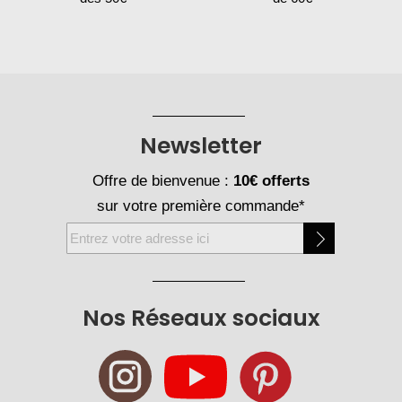
Newsletter
Offre de bienvenue :
10€ offerts
sur votre première commande*
Inscription
à
notre
newsletter
Nos Réseaux sociaux
: