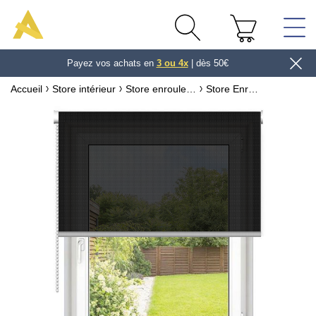
Jusqu'à 30 jours pour changer d'avis
3 ou 4x
Accueil
Store intérieur
Store enrouleur & Toile de remplacement
Store Enrouleur Thermique Screen
Trouvez la photo parfaite pour
votre projet !