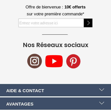
Offre de bienvenue :
10€ offerts
sur votre première commande*
Inscription
à
notre
newsletter
Nos Réseaux sociaux
:
AIDE & CONTACT
AVANTAGES