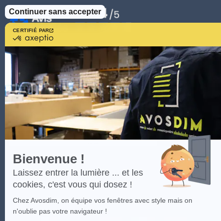
Continuer sans accepter
CERTIFIÉ PAR
certifié
par
Axeptio
-
En
savoir
plus
sur
Axeptio
Bienvenue !
Laissez entrer la lumière ... et les
cookies, c'est vous qui dosez !
Chez Avosdim, on équipe vos fenêtres avec style mais on
n'oublie pas votre navigateur !