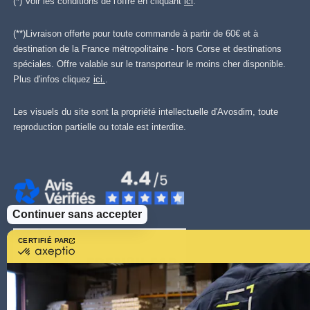
(*) Voir les conditions de l'offre en cliquant
ici
.
(**)Livraison offerte pour toute commande à partir de 60€ et à
destination de la France métropolitaine - hors Corse et destinations
spéciales. Offre valable sur le transporteur le moins cher disponible.
Plus d'infos cliquez
ici.
.
Les visuels du site sont la propriété intellectuelle d'Avosdim, toute
reproduction partielle ou totale est interdite.
Continuer sans accepter
CERTIFIÉ PAR
certifié
par
Axeptio
-
En
savoir