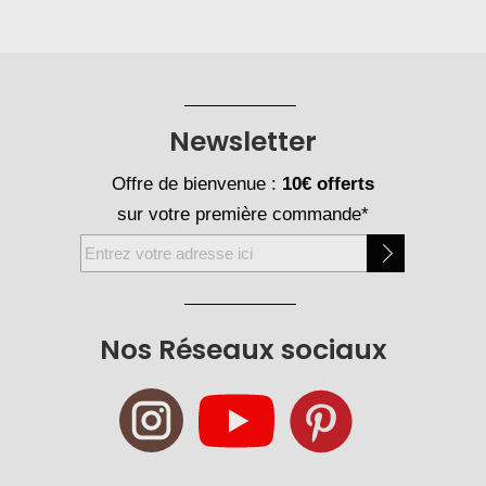
Newsletter
Offre de bienvenue :
10€ offerts
sur votre première commande*
Inscription
à
notre
newsletter
Nos Réseaux sociaux
: