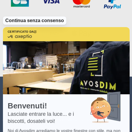
Continua senza consenso
CERTIFICATO DA
certificato
da
Axeptio
-
Scopri
di
più
su
Axeptio
AVOSDIM
Benvenuti!
Lasciate entrare la luce... e i
(*) Consulta i termini e condizioni dell'offerta cliccando
qui
.
biscotti, dosateli voi!
Noi di Avosdim arrediamo le vostre finestre con stile, ma non