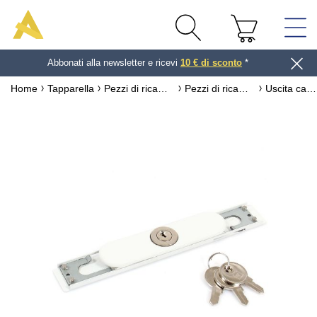
Abbonati alla newsletter e ricevi
10 € di sconto
*
Home
Tapparella
Pezzi di ricambio per tapparella
Pezzi di ricambio per tapparella a tiraggio diretto
Uscita cassetta 45° manovella Ø12 mm sotto cassonetto