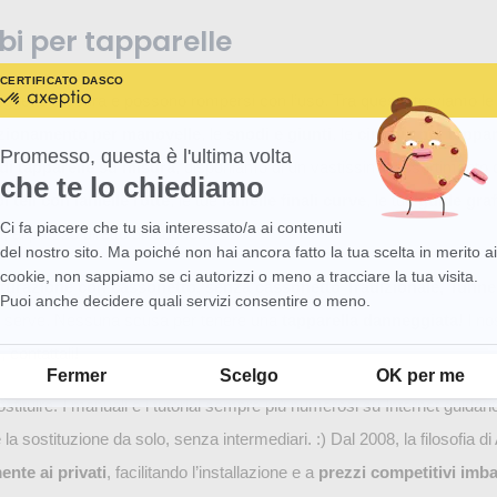
bi per tapparelle
CERTIFICATO DA
SCOPRI DI PIÙ SU
certificato
oggette a usura e possono rompersi con l’uso. Tra queste troviamo l
da
Axeptio
azionamento per manovelle
, le
snodi e giunti
, le
cinghie per tappar
-
Promesso, questa è l'ultima volta
Scopri
di tapparelle su misura
, disponiamo di un vastissimo assortimento 
che te lo chiediamo
di
oi teli con lamelle rotte
, le tue
lamelle finali curve
, le tue
guide graf
più
su
Ci fa piacere che tu sia interessato/a ai contenuti
a, al prezzo diretto di fabbrica!
Axeptio consent
Axeptio
del nostro sito. Ma poiché non hai ancora fatto la tua scelta in merito ai
cookie, non sappiamo se ci autorizzi o meno a tracciare la tua visita.
turazione con cassonetto, senza cassonetto Tradizionale, Tunne
Puoi anche decidere quali servizi consentire o meno.
i serve. Nessuna scusa per tenere una
tapparella danneggiata
! I no
Piattaforma di Gestione del Consenso: Personalizza le tue opzioni
 contattali!
Fermer
Scelgo
OK per me
ostituire. I manuali e i tutorial sempre più numerosi su Internet guidano 
 la sostituzione da solo, senza intermediari. :) Dal 2008, la filosofia 
ente ai privati
, facilitando l’installazione e a
prezzi competitivi imbat