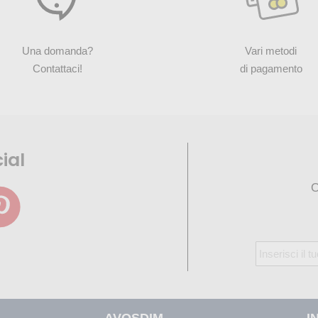
Una domanda?
Vari metodi
Contattaci!
di pagamento
ial
O
Iscriviti
alla
nostra
Newsletter:
AVOSDIM
I