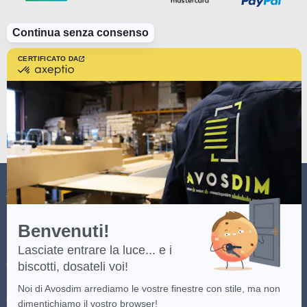
Continua senza consenso
CERTIFICATO DA
certificato
da
Axeptio
-
Scopri
di
più
su
Axeptio
AVOSDIM
Benvenuti!
Lasciate entrare la luce... e i
(*) Consulta i termini e condizioni dell'offerta cliccando
qui
.
biscotti, dosateli voi!
Noi di Avosdim arrediamo le vostre finestre con stile, ma non
(**)Consegna gratuita per gli ordini superiori a 100 euro consegnati nei
dimentichiamo il vostro browser!