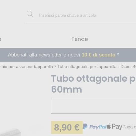
e
Tende
Abbonati alla newsletter e ricevi
10 € di sconto
*
mbio per asse per tapparella
Tubo ottagonale per tapparella - Diam.
Tubo ottagonale p
60mm
8,90 €
Paga c