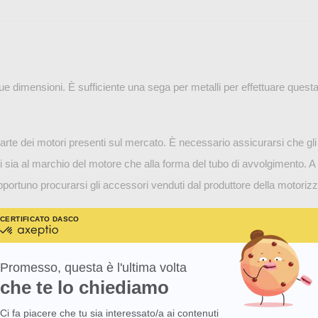
tue dimensioni. È sufficiente una sega per metalli per effettuare ques
parte dei motori presenti sul mercato. È necessario assicurarsi che gl
si sia al marchio del motore che alla forma del tubo di avvolgimento. 
opportuno procurarsi gli accessori venduti dal produttore della motori
CERTIFICATO DA
SCOPRI DI PIÙ SU
certificato
da
Axeptio
-
Promesso, questa è l'ultima volta
Scopri
che te lo chiediamo
pparelle
di
più
su
Ci fa piacere che tu sia interessato/a ai contenuti
Axeptio consent
Axeptio