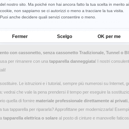
o parti soggette a usura, cioè suscettibili di rompersi con l’uso. Tra 
del nostro sito. Ma poiché non hai ancora fatto la tua scelta in merito ai
cookie, non sappiamo se ci autorizzi o meno a tracciare la tua visita.
e manovelle
, i
giunti e cardani
, le
cinture
... Stai tranquillo, da AvosD
Puoi anche decidere quali servizi consentire o meno.
mo di un gran numero di
componenti di ricambio per tapparelle
, tut
Piattaforma di Gestione del Consenso: Personalizza le tue opzioni
amelle rotte
, le
lamelle finali curve
, le
guide graffiate
... Offriamo prof
Fermer
Scelgo
OK per me
o, prezzo diretto fabbrica!
to con cassonetto, senza cassonetto Tradizionale, Tunnel o Bl
cusa per rimanere con una
tapparella danneggiata
! I nostri consulent
ali!
sostituire. Le istruzioni e i tutorial, sempre più numerosi su Internet, g
: vedrai che vale la pena prendersi il tempo per eseguire la sostituzio
io quella di fornire
materiale professionale direttamente ai privati
la tua tapparella per ripararla? Approfittane per modernizzarla! Esempi
na
tapparella elettrica o solare
al posto di cinture e manovelle fatico