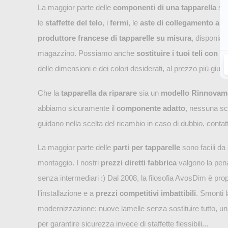
La maggior parte delle
componenti di una tapparella
son
le
staffette del telo
, i
fermi
, le
aste di collegamento all
produttore francese di tapparelle su misura
, disponia
magazzino. Possiamo anche
sostituire i tuoi teli con l
delle dimensioni e dei colori desiderati, al prezzo più giust
Che la
tapparella da riparare
sia un
modello Rinnovamen
abbiamo sicuramente il
componente adatto
, nessuna s
guidano nella scelta del ricambio in caso di dubbio, contatt
La maggior parte delle
parti per tapparelle
sono facili da 
montaggio. I nostri
prezzi diretti fabbrica
valgono la pena
senza intermediari :) Dal 2008, la filosofia AvosDim è propr
l’installazione e a
prezzi competitivi imbattibili
. Smonti 
modernizzazione: nuove lamelle senza sostituire tutto, u
per garantire sicurezza invece di staffette flessibili...