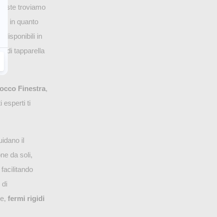
queste troviamo
im, in quanto
te disponibili in
ili di tapparella
occo Finestra
,
i esperti ti
uidano il
ne da soli,
, facilitando
 di
se,
fermi rigidi