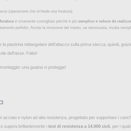
asse (operazione che richiede una foratura).
foratura
è vivamente consigliato perché è più
semplice e veloce da realizz
neamento perfetto. Anche la rimozione del manto, se necessaria, risulta sempli
e la piastrina rettangolare dell’attacco sulla prima stecca, quindi, grazie 
ole dell’asse. Fatto!
l montaggio: una guaina vi protegge!
a
n acciaio e nylon ad alta resistenza, progettato per sopportare i carichi
cco supera brillantemente i
test di resistenza a 14.000 cicli
, per i qual