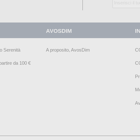
Iscriviti
alla
nostra
Newsletter:
AVOSDIM
I
o Serenità
A proposito, AvosDim
C
artire da 100 €
C
Pr
Mo
Av