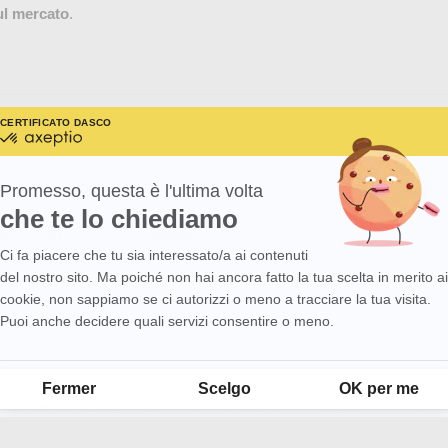
sul mercato
.
bile
CERTIFICATO DA
SCOPRI DI PIÙ SU
certificato
da
Axeptio
-
iche
(solo con regolazione dei finecorsa meccanici).
Promesso, questa è l'ultima volta
Scopri
che te lo chiediamo
di
più
 stecche in PVC che in alluminio
, con spessori variabili da 8 a 14mm
su
Ci fa piacere che tu sia interessato/a ai contenuti
Axeptio consent
Axeptio
del nostro sito. Ma poiché non hai ancora fatto la tua scelta in merito ai
cookie, non sappiamo se ci autorizzi o meno a tracciare la tua visita.
Puoi anche decidere quali servizi consentire o meno.
Piattaforma di Gestione del Consenso: Personalizza le tue opzioni
Fermer
Scelgo
OK per me
ni 50 cm
sull’asse per garantire un sostegno ottimale del manto (fino 