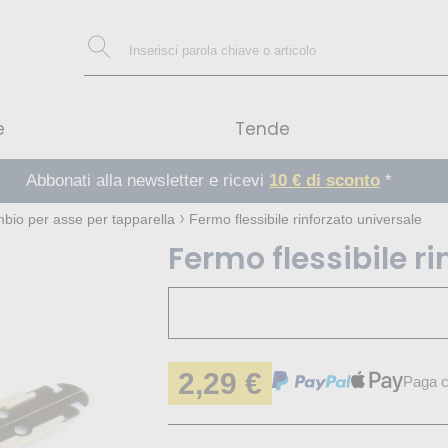
e
Tende
Abbonati alla newsletter e ricevi
10 € di sconto
*
mbio per asse per tapparella
Fermo flessibile rinforzato universale
Fermo flessibile r
2,29 €
Paga c