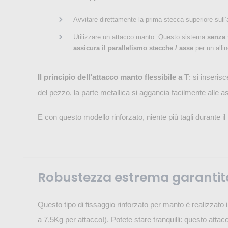
Avvitare direttamente la prima stecca superiore sull’
Utilizzare un attacco manto. Questo sistema
senza 
assicura il parallelismo stecche / asse
per un alli
Il principio dell’attacco manto flessibile a T
: si inserisc
del pezzo, la parte metallica si aggancia facilmente alle as
E con questo modello rinforzato, niente più tagli durante i
Robustezza estrema garantit
Questo tipo di fissaggio rinforzato per manto è realizzato i
a 7,5Kg per attacco!). Potete stare tranquilli: questo atta