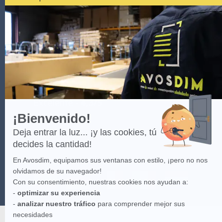
por
información
aquí
.
Axeptio
-
Más
Las imágenes del sitio web son de la propiedad intelectual de
información
Avosdim, toda reproduction parcial o total estándar prohibida.
sobre
Axeptio
¡Bienvenido!
Deja entrar la luz... ¡y las cookies, tú
decides la cantidad!
En Avosdim, equipamos sus ventanas con estilo, ¡pero no nos
olvidamos de su navegador!
Con su consentimiento, nuestras cookies nos ayudan a:
-
optimizar su experiencia
-
analizar nuestro tráfico
para comprender mejor sus
necesidades