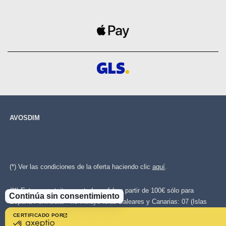
AVOSDIM
(*) Ver las condiciones de la oferta haciendo clic
aquí
.
(**) Entrega gratuita para todo pedido a partir de 100€ sólo para
Continúa sin consentimiento
España Peninsular - no incluye Islas Baleares y Canarias: 07 (Islas
Baleares), 35 ( canarias), 38 (canarias), 51 Ceuta, 52 Melilla. Oferta
CERTIFICADO POR
certificado
válida con los transportistas más baratos disponibles. Para más