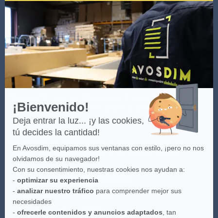
AVOSDIM
Axeptio
-
Más
información
sobre
Axeptio
(*) Ver las condiciones de la oferta haciendo clic
aquí
.
(**) Entrega gratuita para todo pedido a partir de 100€ sólo para
España Peninsular - no incluye Islas Baleares y Canarias: 07 (Islas
Baleares), 35 ( canarias), 38 (canarias), 51 Ceuta, 52 Melilla. Oferta
¡Bienvenido!
válida con los transportistas más baratos disponibles. Para más
información
aquí
.
Deja entrar la luz... ¡y las cookies,
tú decides la cantidad!
Las imágenes del sitio web son de la propiedad intelectual de
En Avosdim, equipamos sus ventanas con estilo, ¡pero no nos
Avosdim, toda reproduction parcial o total estándar prohibida.
olvidamos de su navegador!
Con su consentimiento, nuestras cookies nos ayudan a:
-
optimizar su experiencia
-
analizar nuestro tráfico
para comprender mejor sus
necesidades
-
ofrecerle contenidos y anuncios adaptados
, tan