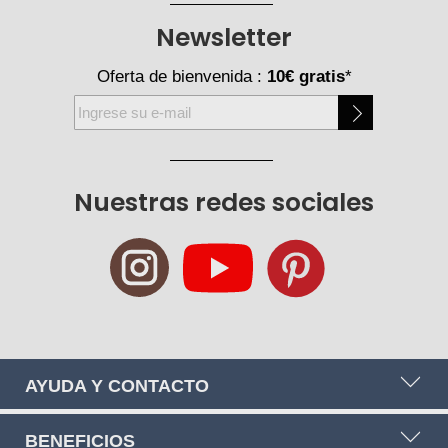
Newsletter
Oferta de bienvenida :
10€ gratis
*
Inscríbase
a
nuestro
boletín
Nuestras redes sociales
de
noticias:
AYUDA Y CONTACTO
BENEFICIOS