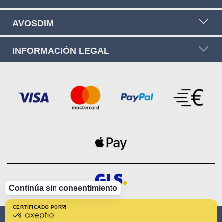
AVOSDIM
INFORMACIÓN LEGAL
Continúa sin consentimiento
CERTIFICADO POR
certificado
por