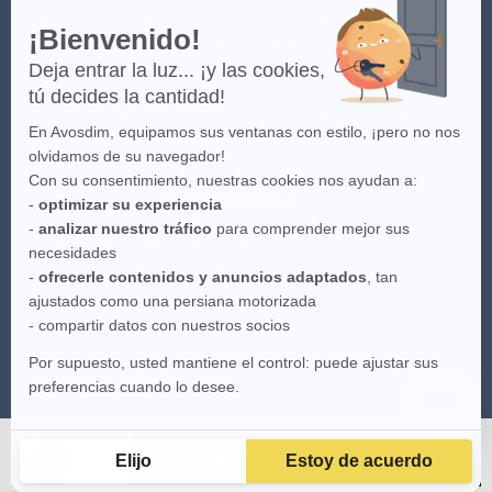
Baleares), 35 ( canarias), 38 (canarias), 51 Ceuta, 52 Melilla. Oferta
¡Bienvenido!
válida con los transportistas más baratos disponibles. Para más
información
aquí
.
Deja entrar la luz... ¡y las cookies,
tú decides la cantidad!
Las imágenes del sitio web son de la propiedad intelectual de
En Avosdim, equipamos sus ventanas con estilo, ¡pero no nos
Avosdim, toda reproduction parcial o total estándar prohibida.
olvidamos de su navegador!
Con su consentimiento, nuestras cookies nos ayudan a:
-
optimizar su experiencia
-
analizar nuestro tráfico
para comprender mejor sus
necesidades
-
ofrecerle contenidos y anuncios adaptados
, tan
ajustados como una persiana motorizada
- compartir datos con nuestros socios
Por supuesto, usted mantiene el control: puede ajustar sus
preferencias cuando lo desee.
AÑADIR AL CARRITO
Elijo
Estoy de acuerdo