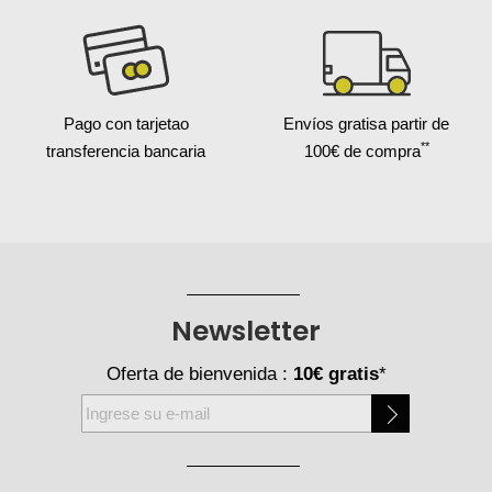
Pago con tarjeta
o
Envíos gratis
a partir de
**
transferencia bancaria
100€ de compra
Newsletter
Oferta de bienvenida :
10€ gratis
*
Inscríbase
a
nuestro
boletín