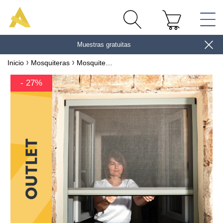
Muestras gratuitas
gane 10€
Inicio
Mosquiteras
Mosquitera ventana puerta aluminio Luxe - Colores de Fin de Serie
- 27%