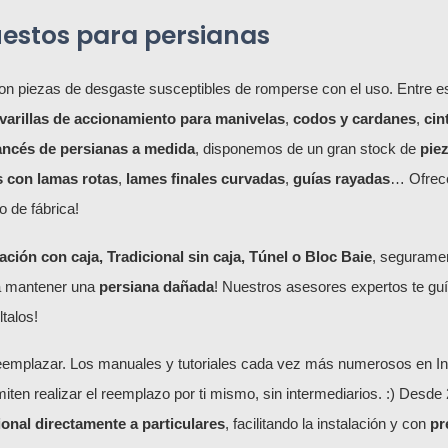
uestos para persianas
n piezas de desgaste susceptibles de romperse con el uso. Entre e
varillas de accionamiento para manivelas
,
codos y cardanes
,
cin
rancés de persianas a medida
, disponemos de un gran stock de
pie
s con lamas rotas
,
lames finales curvadas
,
guías rayadas
… Ofrece
o de fábrica!
ión con caja, Tradicional sin caja, Túnel o Bloc Baie
, segurame
a mantener una
persiana dañada
! Nuestros asesores expertos te guí
talos!
eemplazar. Los manuales y tutoriales cada vez más numerosos en Inter
iten realizar el reemplazo por ti mismo, sin intermediarios. :) Desde 2
ional directamente a particulares
, facilitando la instalación y con
pr