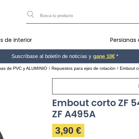
s de interior
Persianas 
Suscríbase al boletín de noticias y
gane 10€
*
anas de PVC y ALUMINIO
Repuestos para ejes de rotación
Embout c
Embout corto ZF 5
ZF A495A
3,90 €