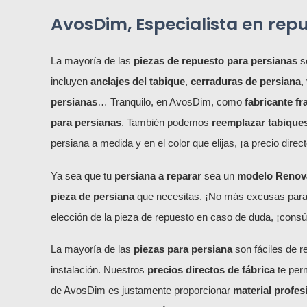
AvosDim, Especialista en rep
La mayoría de las
piezas de repuesto para persianas
so
incluyen
anclajes del tabique
,
cerraduras de persiana
,
persianas
… Tranquilo, en AvosDim, como
fabricante f
para persianas
. También podemos
reemplazar tabique
persiana a medida y en el color que elijas, ¡a precio direct
Ya sea que tu
persiana a reparar
sea un
modelo Renovac
pieza de persiana
que necesitas. ¡No más excusas par
elección de la pieza de repuesto en caso de duda, ¡consúl
La mayoría de las
piezas para persiana
son fáciles de r
instalación. Nuestros
precios directos de fábrica
te perm
de AvosDim es justamente proporcionar
material profes