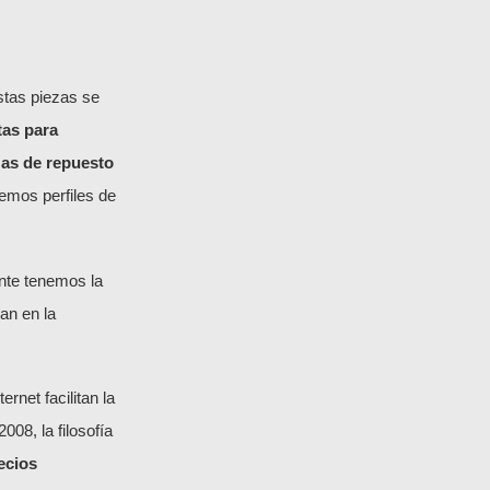
stas piezas se
tas para
zas de repuesto
mos perfiles de
nte tenemos la
an en la
net facilitan la
008, la filosofía
ecios