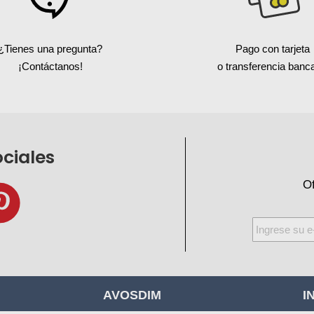
¿Tienes una pregunta?
Pago con tarjeta
¡Contáctanos!
o transferencia banca
ociales
Of
Inscríbase
a
nuestro
boletín
AVOSDIM
I
de
noticias: