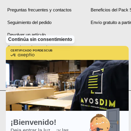
Preguntas frecuentes y contactos
Beneficios del Pack 
Seguimiento del pedido
Envío gratuito a part
Devolver un artículo
Continúa sin consentimiento
Consejos sobre productos
CERTIFICADO POR
DESCUBRE MÁS SOBRE
certificado
por
Informaciones prácticas
Axeptio
-
Mapa del sitio
Más
información
sobre
Axeptio
¡Bienvenido!
Deja entrar la luz... ¡y las