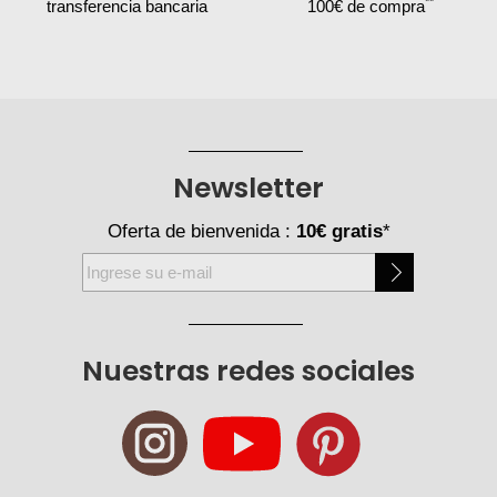
**
transferencia bancaria
100€ de compra
Newsletter
Oferta de bienvenida :
10€ gratis
*
Inscríbase
a
nuestro
boletín
Nuestras redes sociales
de
noticias: