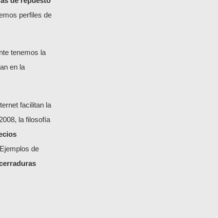
zas de repuesto
mos perfiles de
nte tenemos la
an en la
net facilitan la
008, la filosofía
ecios
 Ejemplos de
cerraduras