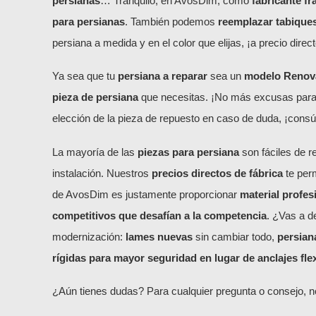
persianas
… Tranquilo, en AvosDim, como
fabricante f
para persianas
. También podemos
reemplazar tabique
persiana a medida y en el color que elijas, ¡a precio direct
Ya sea que tu
persiana a reparar
sea un
modelo Renovac
pieza de persiana
que necesitas. ¡No más excusas par
elección de la pieza de repuesto en caso de duda, ¡consúl
La mayoría de las
piezas para persiana
son fáciles de r
instalación. Nuestros
precios directos de fábrica
te perm
de AvosDim es justamente proporcionar
material profes
competitivos que desafían a la competencia
. ¿Vas a d
modernización:
lames nuevas
sin cambiar todo,
persiana
rígidas para mayor seguridad en lugar de anclajes fle
¿Aún tienes dudas? Para cualquier pregunta o consejo, 