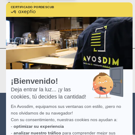
Consejos sobre productos
CERTIFICADO POR
DESCUBRE MÁS SOBRE
certificado
por
Informaciones prácticas
Axeptio
-
Mapa del sitio
Más
información
sobre
Axeptio
¡Bienvenido!
Deja entrar la luz... ¡y las
cookies, tú decides la cantidad!
En Avosdim, equipamos sus ventanas con estilo, ¡pero no
AVOSDIM
nos olvidamos de su navegador!
Con su consentimiento, nuestras cookies nos ayudan a:
(*) Ver las condiciones de la oferta haciendo clic
aquí
.
-
optimizar su experiencia
-
analizar nuestro tráfico
para comprender mejor sus
(**) Entrega gratuita para todo pedido a partir de 100€ sólo para Es