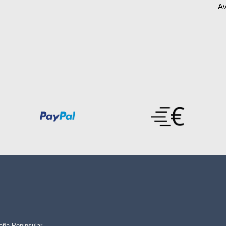
Av
paña Peninsular -