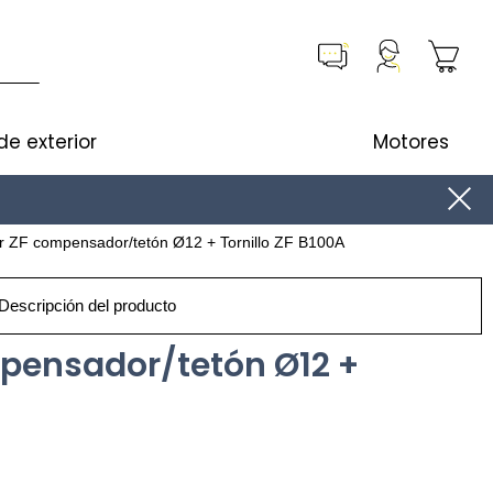
de exterior
Motores
r ZF compensador/tetón Ø12 + Tornillo ZF B100A
Descripción del producto
pensador/tetón Ø12 +