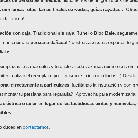
rancés de persianas a medida
, disponemos de un gran stock de
pie
s con lamas rotas
,
lames finales curvadas
,
guías rayadas
… Ofrece
o de fábrica!
ión con caja, Tradicional sin caja, Túnel o Bloc Baie
, segurame
a mantener una
persiana dañada
! Nuestros asesores expertos te guí
talos!
eemplazar. Los manuales y tutoriales cada vez más numerosos en Inter
iten realizar el reemplazo por ti mismo, sin intermediarios. :) Desde 2
ional directamente a particulares
, facilitando la instalación y con
pr
esmontar tu persiana para repararla? ¡Aprovecha para modernizarla!
 eléctrica o solar en lugar de las fastidiosas cintas y manivelas
,
xibles
…
no dudes en
contactarnos
.