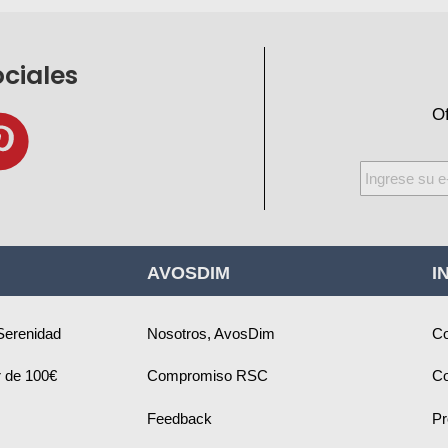
ociales
Of
Inscríbase
a
nuestro
boletín
AVOSDIM
I
de
noticias:
Serenidad
Nosotros, AvosDim
Co
ir de 100€
Compromiso RSC
Co
Feedback
Pr