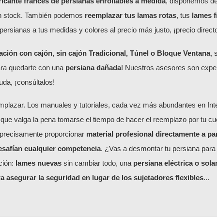
ricante francés de persianas enrollables a medida
, disponemos de
en stock. También podemos
reemplazar tus lamas rotas
, tus
lames f
persianas a tus medidas y colores al precio más justo, ¡precio directo
ión con cajón, sin cajón Tradicional, Túnel o Bloque Ventana
,
ara quedarte con una
persiana dañada
! Nuestros asesores son expe
uda, ¡consúltalos!
mplazar. Los manuales y tutoriales, cada vez más abundantes en Intern
ue valga la pena tomarse el tiempo de hacer el reemplazo por tu cue
s precisamente proporcionar
material profesional directamente a pa
esafían cualquier competencia
. ¿Vas a desmontar tu persiana para
ción:
lames nuevas
sin cambiar todo, una
persiana eléctrica o sola
a asegurar la seguridad en lugar de los sujetadores flexibles
...