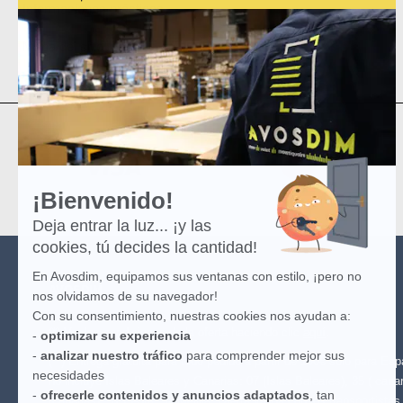
por
Informaciones prácticas
Axeptio
-
Mapa del sitio
Más
información
sobre
Axeptio
¡Bienvenido!
Deja entrar la luz... ¡y las
cookies, tú decides la cantidad!
En Avosdim, equipamos sus ventanas con estilo, ¡pero no
AVOSDIM
nos olvidamos de su navegador!
Con su consentimiento, nuestras cookies nos ayudan a:
(*) Ver las condiciones de la oferta haciendo clic
aquí
.
-
optimizar su experiencia
-
analizar nuestro tráfico
para comprender mejor sus
(**) Entrega gratuita para todo pedido a partir de 100€ sólo para Es
necesidades
no incluye Islas Baleares y Canarias: 07 (Islas Baleares), 35 ( canar
-
ofrecerle contenidos y anuncios adaptados
, tan
(canarias), 51 Ceuta, 52 Melilla. Oferta válida con los transportista