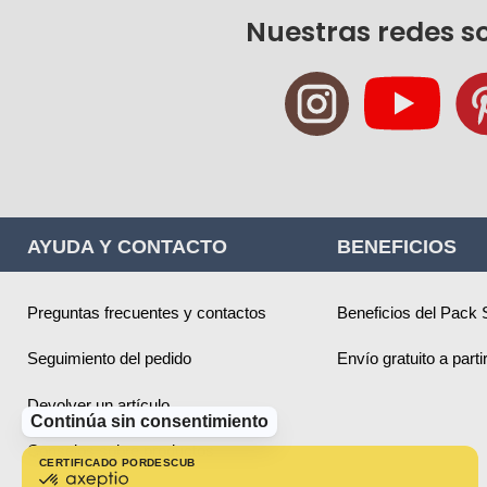
Nuestras redes s
AYUDA Y CONTACTO
BENEFICIOS
Preguntas frecuentes y contactos
Beneficios del Pack 
Seguimiento del pedido
Envío gratuito a part
Devolver un artículo
Continúa sin consentimiento
Consejos sobre productos
CERTIFICADO POR
DESCUBRE MÁS SOBRE
certificado