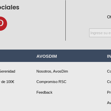
ociales
Of
Inscríbase
a
nuestro
boletín
AVOSDIM
I
de
noticias:
Serenidad
Nosotros, AvosDim
Co
ir de 100€
Compromiso RSC
Co
Feedback
Pr
Av