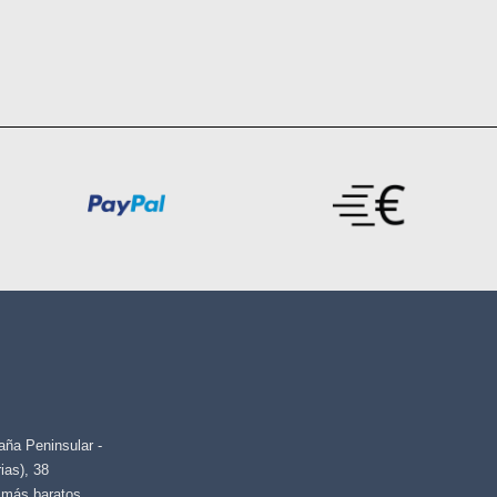
paña Peninsular -
ias), 38
s más baratos