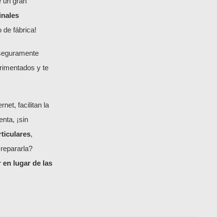
 un gran
inales
 de fábrica!
 seguramente
rimentados y te
et, facilitan la
nta, ¡sin
rticulares
,
 repararla?
r en lugar de las