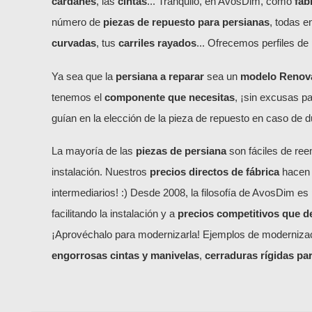
cardanes
, las
cintas
... Tranquilo, en AvosDim, como
fab
número de
piezas de repuesto para persianas
, todas 
curvadas
, tus
carriles rayados
... Ofrecemos perfiles de 
Ya sea que la
persiana a reparar
sea un
modelo Renovac
tenemos el
componente que necesitas
, ¡sin excusas p
guían en la elección de la pieza de repuesto en caso de d
La mayoría de las
piezas de persiana
son fáciles de ree
instalación. Nuestros
precios directos de fábrica
hacen q
intermediarios! :) Desde 2008, la filosofía de AvosDim e
facilitando la instalación y a
precios competitivos que d
¡Aprovéchalo para modernizarla! Ejemplos de moderniza
engorrosas cintas y manivelas
,
cerraduras rígidas par