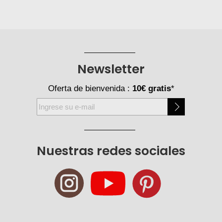
Newsletter
Oferta de bienvenida :
10€ gratis
*
Inscríbase
a
nuestro
boletín
Nuestras redes sociales
de
noticias: