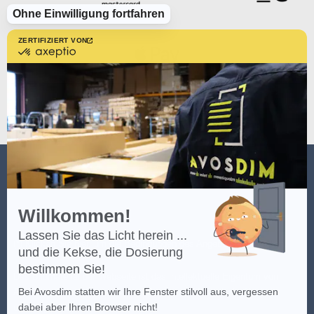
Ohne Einwilligung fortfahren
ZERTIFIZIERT VON
zertifiziert
von
Axeptio
-
Erfahren
Sie
mehr
über
Axeptio
AVOSDIM
Willkommen!
Lassen Sie das Licht herein ...
(*) Klicken Sie
hier
, um die Bedingungen des Angebots einzusehen.
und die Kekse, die Dosierung
bestimmen Sie!
Das Bildmaterial der Webseite ist das intellektuelle Eigentum von
Bei Avosdim statten wir Ihre Fenster stilvoll aus, vergessen
AvosDim, jeder teilweise oder vollkommene Versuch der Kopie ist
dabei aber Ihren Browser nicht!
untersagt.