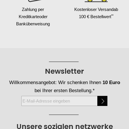
Zahlung per
Kostenloser Versand
ab
**
Kreditkarte
oder
100 € Bestellwert
Banküberweisung
Newsletter
Willkommensangebot: Wir schenken Ihnen
10 Euro
bei Ihrer ersten Bestellung.*
Melden
Sie
sich
für
Unsere sozialen netzwerke
unseren