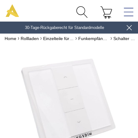
30-Tage-Rückgaberecht für Standardmodelle
10€*
Home
Rollladen
Einzelteile für Rollladen
Funkempfänger
Schalter mit integriertem Funkempfänger