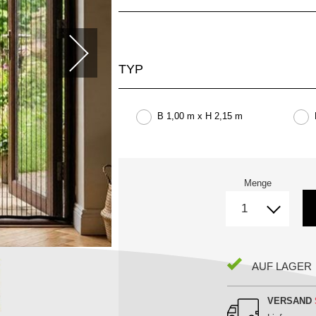
TYP
B 1,00 m x H 2,15 m
Menge
AUF LAGER
VERSAND