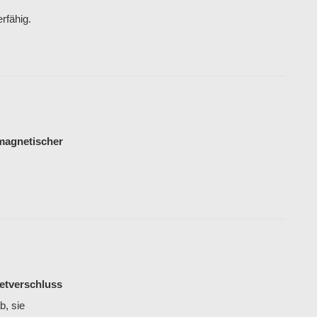
erfähig.
magnetischer
etverschluss
b, sie