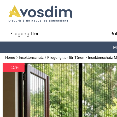
Fliegengitter
Ro
Me
Home
Insektenschutz
Fliegengitter für Türen
Insektenschutz 
- 15%