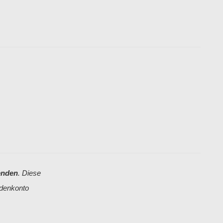
enden
. Diese
ndenkonto