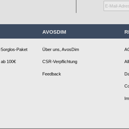
Melden
Sie
sich
für
AVOSDIM
R
unseren
Newsletter
an:
Sorglos-Paket
Über uns, AvosDim
A
 ab 100€
CSR-Verpflichtung
Al
Feedback
Da
Co
I