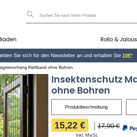
llladen
Rollo & Jalous
lden Sie sich für den Newsletter an und erhalten Sie
10€*
Magnetvorhang Klettband ohne Bohren
Insektenschutz M
ohne Bohren
Produktbeschreibung
15,22 €
17,90 €
Inkl. MwSt.