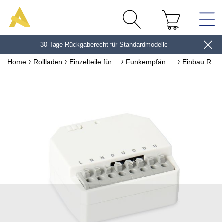
30-Tage-Rückgaberecht für Standardmodelle
10€*
Home
Rollladen
Einzelteile für Rollladen
Funkempfänger
Einbau Rollladenmotor Empfänger WiFi universal