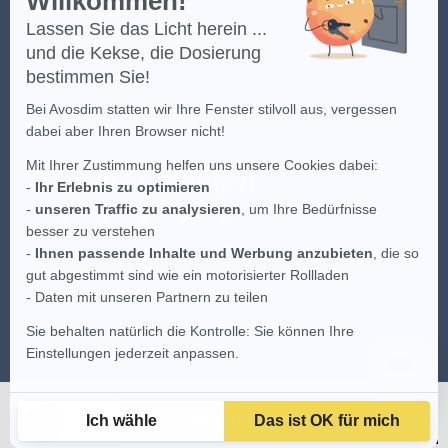
Willkommen!
Lassen Sie das Licht herein ...
(*) Klicken Sie
hier
, um die Bedingungen des Angebots einzusehen.
und die Kekse, die Dosierung
bestimmen Sie!
Das Bildmaterial der Webseite ist das intellektuelle Eigentum von
Bei Avosdim statten wir Ihre Fenster stilvoll aus, vergessen
AvosDim, jeder teilweise oder vollkommene Versuch der Kopie ist
dabei aber Ihren Browser nicht!
untersagt.
Mit Ihrer Zustimmung helfen uns unsere Cookies dabei:
-
Ihr Erlebnis zu optimieren
-
unseren Traffic zu analysieren
, um Ihre Bedürfnisse
besser zu verstehen
-
Ihnen passende Inhalte und Werbung anzubieten
, die so
gut abgestimmt sind wie ein motorisierter Rollladen
- Daten mit unseren Partnern zu teilen
Sie behalten natürlich die Kontrolle: Sie können Ihre
Einstellungen jederzeit anpassen.
IN DEN WARENKORB
Ich wähle
Das ist OK für mich