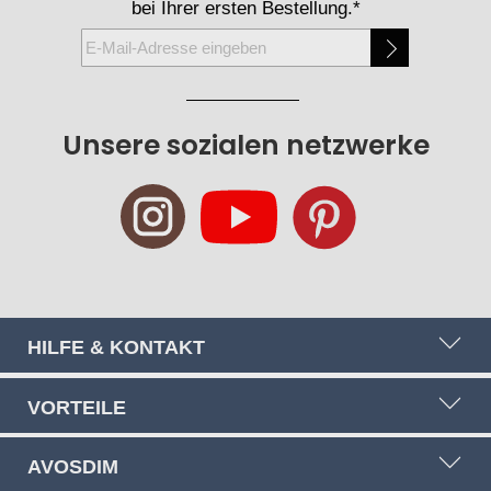
bei Ihrer ersten Bestellung.*
Melden
Sie
sich
für
Unsere sozialen netzwerke
unseren
Newsletter
an:
HILFE & KONTAKT
VORTEILE
AVOSDIM