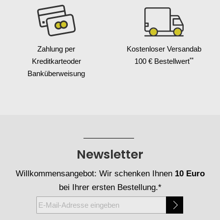
Zahlung per
Kostenloser Versand
ab
**
Kreditkarte
oder
100 € Bestellwert
Banküberweisung
Newsletter
Willkommensangebot: Wir schenken Ihnen
10 Euro
bei Ihrer ersten Bestellung.*
Melden
Sie