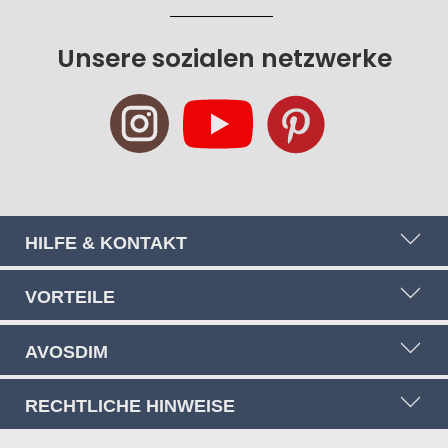
sich
für
Unsere sozialen netzwerke
unseren
Newsletter
an:
HILFE & KONTAKT
VORTEILE
AVOSDIM
RECHTLICHE HINWEISE