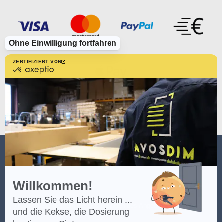
Ohne Einwilligung fortfahren
ZERTIFIZIERT VON
zertifiziert
von
Axeptio
-
Erfahren
Sie
mehr
über
Axeptio
AVOSDIM
Willkommen!
Lassen Sie das Licht herein ...
(*) Klicken Sie
hier
, um die Bedingungen des Angebots einzusehen.
und die Kekse, die Dosierung