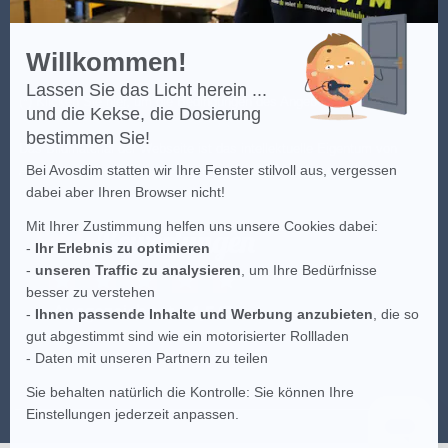
AVOSDIM
Willkommen!
Lassen Sie das Licht herein ...
(*) Klicken Sie
hier
, um die Bedingungen des Angebots einzusehen.
und die Kekse, die Dosierung
bestimmen Sie!
Das Bildmaterial der Webseite ist das intellektuelle Eigentum von
Bei Avosdim statten wir Ihre Fenster stilvoll aus, vergessen
AvosDim, jeder teilweise oder vollkommene Versuch der Kopie ist
dabei aber Ihren Browser nicht!
untersagt.
Mit Ihrer Zustimmung helfen uns unsere Cookies dabei:
-
Ihr Erlebnis zu optimieren
-
unseren Traffic zu analysieren
, um Ihre Bedürfnisse
besser zu verstehen
-
Ihnen passende Inhalte und Werbung anzubieten
, die so
gut abgestimmt sind wie ein motorisierter Rollladen
- Daten mit unseren Partnern zu teilen
Sie behalten natürlich die Kontrolle: Sie können Ihre
Einstellungen jederzeit anpassen.