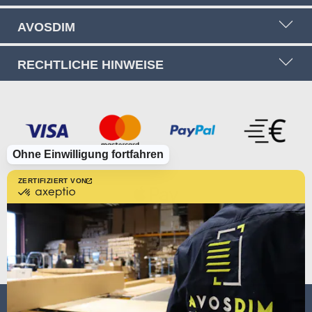
AVOSDIM
RECHTLICHE HINWEISE
Ohne Einwilligung fortfahren
ZERTIFIZIERT VON
zertifiziert
von
Axeptio
-
Erfahren
Sie
mehr
über
Axeptio