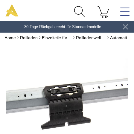
30-Tage-Rückgaberecht für Standardmodelle
10€*
Home
Rollladen
Einzelteile für Rollladen
Rollladenwellen & Zubehör
Automatisches Schloss Rollladen starr Halterung