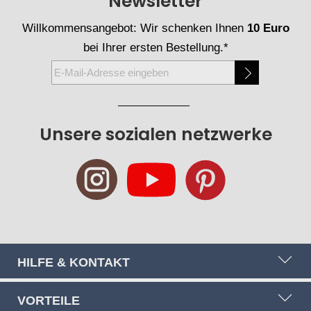
Newsletter
Willkommensangebot: Wir schenken Ihnen
10 Euro
bei Ihrer ersten Bestellung.*
Melden
Sie
sich
für
Unsere sozialen netzwerke
unseren
Newsletter
an:
HILFE & KONTAKT
VORTEILE