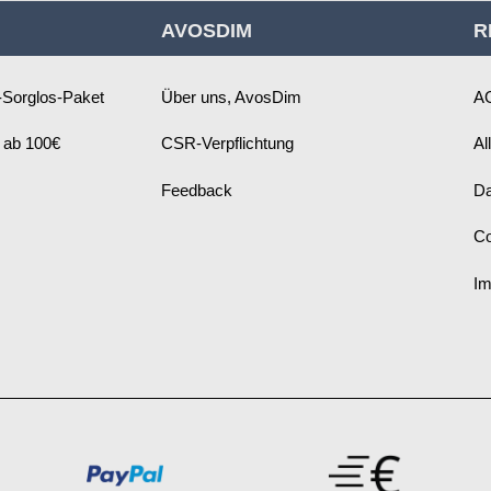
für
AVOSDIM
R
unseren
Newsletter
an:
Sorglos-Paket
Über uns, AvosDim
A
 ab 100€
CSR-Verpflichtung
Al
Feedback
Da
Co
I