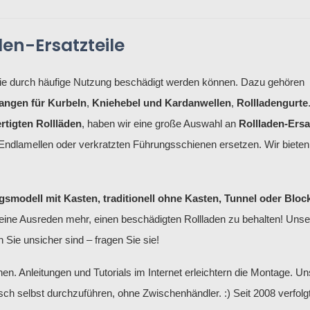
den-Ersatzteile
 die durch häufige Nutzung beschädigt werden können. Dazu gehören
tangen für Kurbeln
,
Kniehebel und Kardanwellen
,
Rollladengurte
rtigten Rollläden
, haben wir eine große Auswahl an
Rollladen-Ersa
ndlamellen oder verkratzten Führungsschienen ersetzen. Wir bieten 
smodell mit Kasten, traditionell ohne Kasten, Tunnel oder Bloc
Keine Ausreden mehr, einen beschädigten Rollladen zu behalten! Unse
 Sie unsicher sind – fragen Sie sie!
en. Anleitungen und Tutorials im Internet erleichtern die Montage. U
ch selbst durchzuführen, ohne Zwischenhändler. :) Seit 2008 verfol