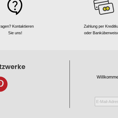
ragen? Kontaktieren
Zahlung per Kreditk
Sie uns!
oder Banküberweis
etzwerke
Willkomme
Melden
Sie
sich