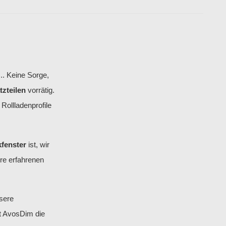
... Keine Sorge,
tzteilen
vorrätig.
Rollladenprofile
kfenster
ist, wir
re erfahrenen
nsere
gt AvosDim die