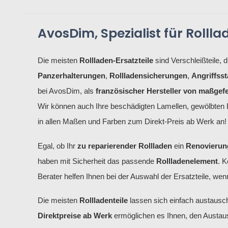
AvosDim, Spezialist für Rollla
Die meisten
Rollladen-Ersatzteile
sind Verschleißteile,
Panzerhalterungen
,
Rollladensicherungen
,
Angriffss
bei AvosDim, als
französischer Hersteller von maßgefe
Wir können auch Ihre beschädigten Lamellen, gewölbten E
in allen Maßen und Farben zum Direkt-Preis ab Werk an!
Egal, ob Ihr
zu reparierender Rollladen
ein
Renovierung
haben mit Sicherheit das passende
Rollladenelement
. 
Berater helfen Ihnen bei der Auswahl der Ersatzteile, wenn
Die meisten
Rollladenteile
lassen sich einfach austausch
Direktpreise ab Werk
ermöglichen es Ihnen, den Austaus