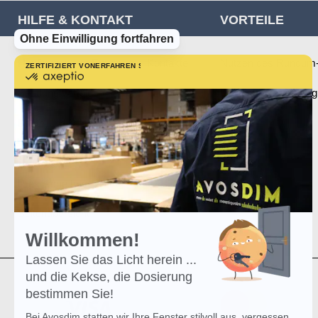
HILFE & KONTAKT
VORTEILE
Ohne Einwilligung fortfahren
Häufig gestellte Fragen und Kontakte
Nutzen des Rundum-
ZERTIFIZIERT VON
ERFAHREN SIE MEHR ÜBER
zertifiziert
von
Sendung verfolgen
Kostenlose Lieferung
Axeptio
-
Erfahren
Bestellung retournieren
Sie
mehr
Produkttipps
über
Axeptio
Praktische Infos
Seitenübersicht
Willkommen!
Lassen Sie das Licht herein ...
und die Kekse, die Dosierung
bestimmen Sie!
Bei Avosdim statten wir Ihre Fenster stilvoll aus, vergessen