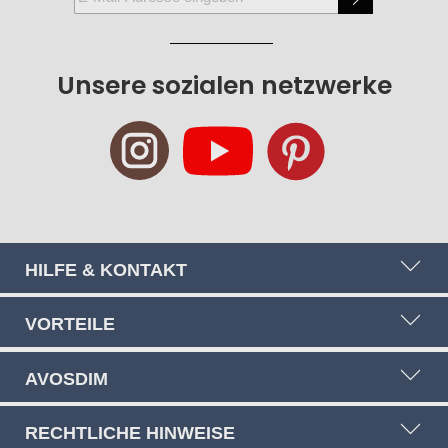
Sie
sich
für
Unsere sozialen netzwerke
unseren
Newsletter
an:
HILFE & KONTAKT
VORTEILE
AVOSDIM
RECHTLICHE HINWEISE