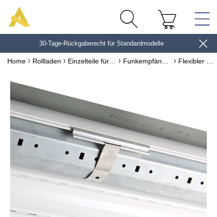
30-Tage-Rückgaberecht für Standardmodelle
10€*
Home
Rollladen
Einzelteile für Rollladen
Funkempfänger
Flexibler Clip-Lamellenhalter