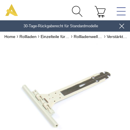
30-Tage-Rückgaberecht für Standardmodelle
10€*
Home
Rollladen
Einzelteile für Rollladen
Rollladenwellen & Zubehör
Verstärkter flexibler Clip-Lamellenhalter