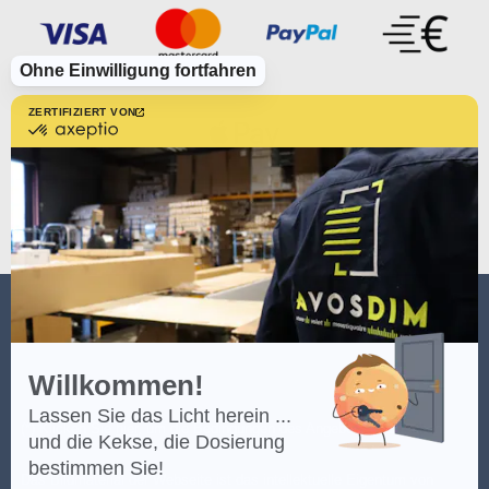
Ohne Einwilligung fortfahren
ZERTIFIZIERT VON
zertifiziert
von
Axeptio
-
Erfahren
Sie
mehr
über
Axeptio
AVOSDIM
Willkommen!
Lassen Sie das Licht herein ...
(*) Klicken Sie
hier
, um die Bedingungen des Angebots einzusehen.
und die Kekse, die Dosierung
bestimmen Sie!
Das Bildmaterial der Webseite ist das intellektuelle Eigentum von