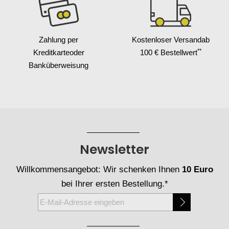
Zahlung per
Kostenloser Versand
ab
**
Kreditkarte
oder
100 € Bestellwert
Banküberweisung
Newsletter
Willkommensangebot: Wir schenken Ihnen
10 Euro
bei Ihrer ersten Bestellung.*
Melden
Sie
sich