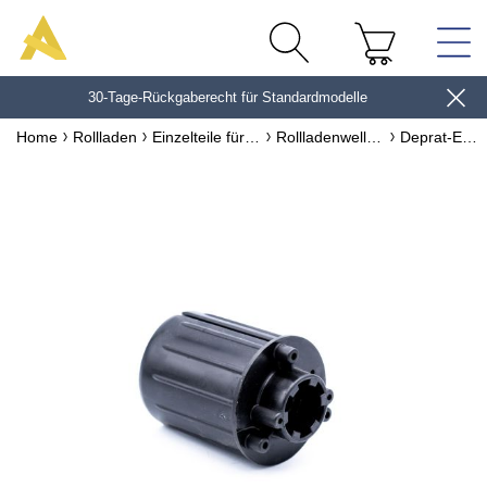
30-Tage-Rückgaberecht für Standardmodelle
10€*
Home
Rollladen
Einzelteile für Rollladen
Rollladenwellen & Zubehör
Deprat-Endstück Ø62 gerillt