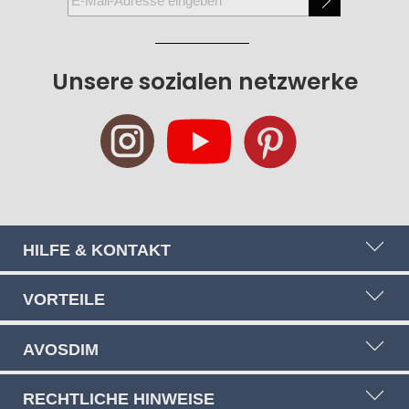
Sie
sich
für
Unsere sozialen netzwerke
unseren
Newsletter
an:
HILFE & KONTAKT
VORTEILE
AVOSDIM
RECHTLICHE HINWEISE