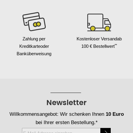
Zahlung per
Kostenloser Versand
ab
**
Kreditkarte
oder
100 € Bestellwert
Banküberweisung
Newsletter
Willkommensangebot: Wir schenken Ihnen
10 Euro
bei Ihrer ersten Bestellung.*
Melden