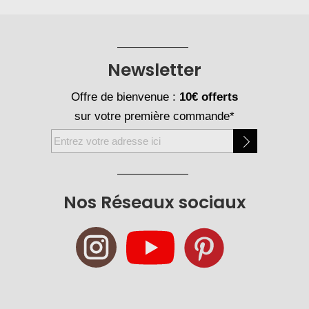
Newsletter
Offre de bienvenue :
10€ offerts
sur votre première commande*
Inscription
à
notre
newsletter
Nos Réseaux sociaux
: