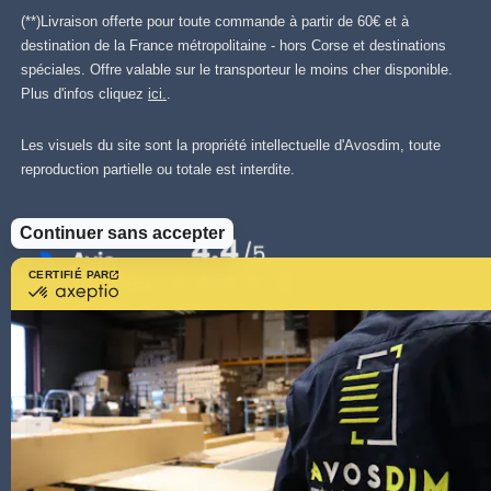
(**)Livraison offerte pour toute commande à partir de 60€ et à
destination de la France métropolitaine - hors Corse et destinations
spéciales. Offre valable sur le transporteur le moins cher disponible.
Plus d'infos cliquez
ici.
.
Les visuels du site sont la propriété intellectuelle d'Avosdim, toute
reproduction partielle ou totale est interdite.
Continuer sans accepter
CERTIFIÉ PAR
certifié
par
Axeptio
-
En
savoir
plus
sur
Axeptio